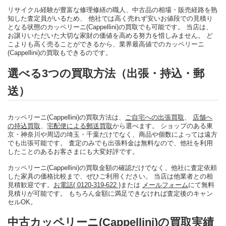
リサイクル経験が豊富な修理修繕の職人、中古品の相場・販売経路を熟
知した査定員がいるため、 他社では高く売れず安いお値段での見積り
となる状態のカッペリーニ(Cappellini)の買取でも可能です。 当店は、
お譲りいただいた大切な家財の価値を高める努力を惜しみません。 ど
こよりも高く売ることができるから、業界最高値でのカッペリーニ
(Cappellini)の買取もできるのです。
選べる3つの買取方法（出張・持込・郵
送）
カッペリーニ(Cappellini)の買取方法は、
ご自宅への出張買取
、
店舗へ
の持込買取
、
宅配便による郵送買取
から選べます。 ショップのある東
京・神奈川や周辺の埼玉・千葉だけでなく、商品や個数によっては遠方
でも出張可能です。 査定のみでも出張料金は無料なので、他社を利用
したことのあるお客さまにも大変好評です。
カッペリーニ(Cappellini)の買取金額の確認だけでなく、他社に査定依頼
した家具の価格比較まで、ぜひご利用ください。 当店は他業者との相
見積歓迎です。
お電話( 0120-319-622 )
または
メールフォーム
にて無料
見積りが可能です。 もちろん金額に満足できなければ査定後のキャン
セルOK。
中古カッペリーニ(Cappellini)の買取実績