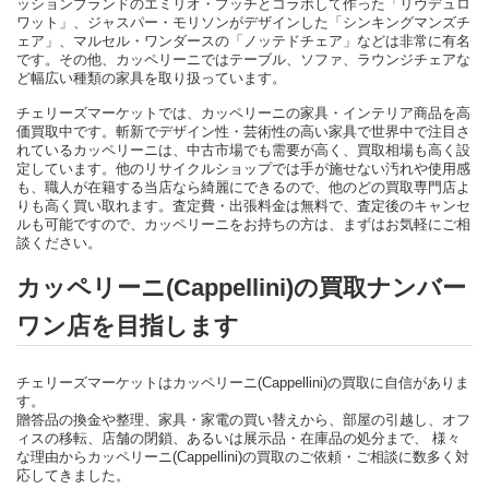
ッションブランドのエミリオ・プッチとコラボして作った「リヴデュロ
ワット」、ジャスパー・モリソンがデザインした「シンキングマンズチ
ェア」、マルセル・ワンダースの「ノッテドチェア」などは非常に有名
です。その他、カッペリーニではテーブル、ソファ、ラウンジチェアな
ど幅広い種類の家具を取り扱っています。
チェリーズマーケットでは、カッペリーニの家具・インテリア商品を高
価買取中です。斬新でデザイン性・芸術性の高い家具で世界中で注目さ
れているカッペリーニは、中古市場でも需要が高く、買取相場も高く設
定しています。他のリサイクルショップでは手が施せない汚れや使用感
も、職人が在籍する当店なら綺麗にできるので、他のどの買取専門店よ
りも高く買い取れます。査定費・出張料金は無料で、査定後のキャンセ
ルも可能ですので、カッペリーニをお持ちの方は、まずはお気軽にご相
談ください。
カッペリーニ(Cappellini)の買取ナンバー
ワン店を目指します
チェリーズマーケットはカッペリーニ(Cappellini)の買取に自信がありま
す。
贈答品の換金や整理、家具・家電の買い替えから、部屋の引越し、オフ
ィスの移転、店舗の閉鎖、あるいは展示品・在庫品の処分まで、 様々
な理由からカッペリーニ(Cappellini)の買取のご依頼・ご相談に数多く対
応してきました。