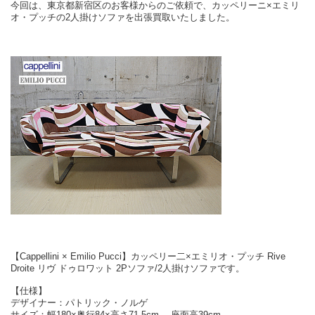
今回は、東京都新宿区のお客様からのご依頼で、カッペリーニ×エミリ
オ・プッチの2人掛けソファを出張買取いたしました。
【Cappellini × Emilio Pucci】カッペリー二×エミリオ・プッチ Rive
Droite リヴ ドゥロワット 2Pソファ/2人掛けソファです。
【仕様】
デザイナー：パトリック・ノルゲ
サイズ：幅180×奥行84×高さ71.5cm、 座面高39cm