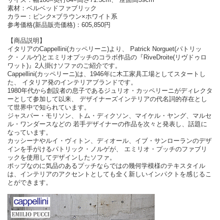
素材：ベルベッドファブリック
カラー：ピンク×ブラウン×ホワイト系
参考価格(新品販売価格)：605,850円
【商品説明】
イタリアのCappellini(カッペリーニ)より、 Patrick Norguet(パトリッ
ク・ノルゲ)とエミリオプッチのコラボ作品の『RiveDroite(リヴドゥロ
ワット)』2人掛けソファのご紹介です。
Cappellini(カッペリーニ)は、1946年に木工家具工場としてスタートし
た、 イタリア発のインテリアブランドです。
1980年代から創設者の息子であるジュリオ・カッペリーニがディレクタ
ーとして参加して以来、 デザイナーズインテリアの代名詞的存在とし
て世界中で知られています。
ジャスパー・モリソン、トム・ディクソン、マイケル・ヤング、マルセ
ル・ワンダースなどの 若手デザイナーの作品を次々と発表し、話題に
なっています。
カッシーナやルイ・ヴィトン、ディオール、イブ・サンローランのデザ
インを手がけるパトリック・ノルゲが、 エミリオ・プッチのファブリ
ックを使用してデザインしたソファ。
ポップなのに気品のあるプッチならではの幾何学模様のテキスタイル
は、インテリアのアクセントとしても全く新しいインパクトを感じるこ
とができます。