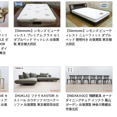
S
【Simmons】シモンズ ビューテ
【Simmons】シモンズ ビューテ
ウィリ
ィレスト プレミアム クラス セミ
ィレスト ニューフィット ダブル
LE ダ
ダブルベッド マットレス 出張買
ベッド 照明付き 出張買取 東京都
OR
取 東京都大田区
大田区
 ダイ
 東京
AB キ
【HUKLA】フクラ KASTOR カ
【HIDAKAGU】飛騨家具 オーク
ットア
ストール カウチソファ/コーナー
ダイニングチェア イソクラ 葉山
 出張
ソファ 出張買取 東京都世田谷区
ガーデン 出張買取 神奈川県横浜
市港北区