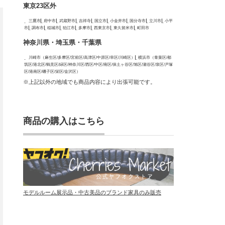
東京23区外
三鷹市
府中市
武蔵野市
吉祥寺
国立市
小金井市
国分寺市
立川市
小平
市
調布市
稲城市
狛江市
多摩市
西東京市
東久留米市
町田市
神奈川県・埼玉県・千葉県
川崎市（麻生区/多摩区/宮前区/高津区/中原区/幸区/川崎区）
横浜市（青葉区/都
筑区/港北区/鶴見区/緑区/神奈川区/西区/中区/南区/保土ヶ谷区/旭区/瀬谷区/泉区/戸塚
区/港南区/磯子区/栄区/金沢区）
※上記以外の地域でも商品内容により出張可能です。
商品の購入はこちら
モデルルーム展示品・中古美品のブランド家具のみ販売