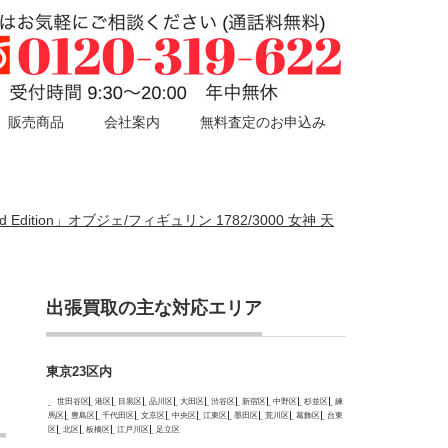
販売商品
会社案内
無料査定のお申込み
dition」オブジェ/フィギュリン 1782/3000 女神 天
出張買取の主な対応エリア
東京23区内
世田谷区
港区
目黒区
品川区
大田区
渋谷区
新宿区
中野区
杉並区
練
馬区
豊島区
千代田区
文京区
中央区
江東区
墨田区
荒川区
葛飾区
台東
区
北区
板橋区
江戸川区
足立区