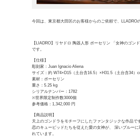
今回は、東京都大田区のお客様からのご依頼で、LLADR
【LIADRO】リヤドロ 陶器人形 ポーセリン 「女神のゴンドラ Li
です。
【仕様】
彫刻家：Juan Ignacio Aliena
サイズ：約 W74×D15（土台含16.5）×H31.5（土台含34）c
素材：ポーセリン
重さ：5.25 kg
シリアルナンバー：1782
※世界限定制作数3000個
参考価格：1,342,000 円
【商品説明】
天上のゴンドラをモチーフにしたファンタジックな作品で
恋のキューピッドたちを従えた愛の女神が、 深いブルーに
れています。