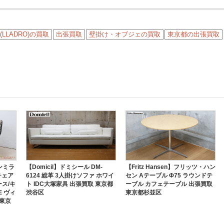
LLADRO)の買取
出張買取
壁掛け・オブジェの買取
東京都の出張買取
マンミラ
【Domicil】ドミシール DM-
【Fritz Hansen】フリッツ・ハン
チェア
6124 総革 3人掛けソファ ホワイ
セン Aテーブル Φ75 ラウンドテ
ース/キ
ト IDC大塚家具 出張買取 東京都
ーブル カフェテーブル 出張買取
E ヴィ
渋谷区
東京都杉並区
 東京