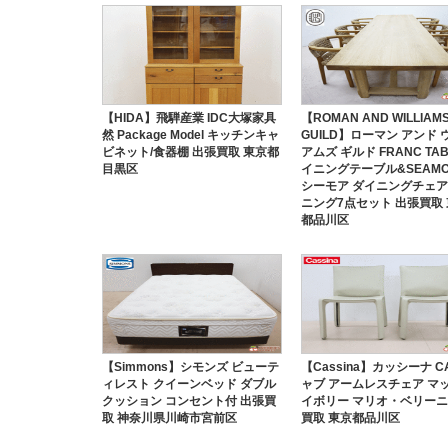
【HIDA】飛騨産業 IDC大塚家具
【ROMAN AND WILLIAM
然 Package Model キッチンキャ
GUILD】ローマン アンド 
ビネット/食器棚 出張買取 東京都
アムズ ギルド FRANC TAB
目黒区
イニングテーブル&SEAMO
シーモア ダイニングチェア
ニング7点セット 出張買取
都品川区
【Simmons】シモンズ ビューテ
【Cassina】カッシーナ C
ィレスト クイーンベッド ダブル
ャブ アームレスチェア マ
クッション コンセント付 出張買
イボリー マリオ・ベリーニ
取 神奈川県川崎市宮前区
買取 東京都品川区