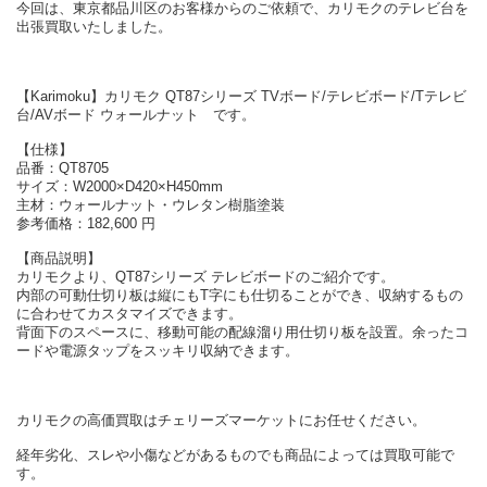
今回は、東京都品川区のお客様からのご依頼で、カリモクのテレビ台を
出張買取いたしました。
【Karimoku】カリモク QT87シリーズ TVボード/テレビボード/Tテレビ
台/AVボード ウォールナット です。
【仕様】
品番：QT8705
サイズ：W2000×D420×H450mm
主材：ウォールナット・ウレタン樹脂塗装
参考価格：182,600 円
【商品説明】
カリモクより、QT87シリーズ テレビボードのご紹介です。
内部の可動仕切り板は縦にもT字にも仕切ることができ、収納するもの
に合わせてカスタマイズできます。
背面下のスペースに、移動可能の配線溜り用仕切り板を設置。余ったコ
ードや電源タップをスッキリ収納できます。
カリモクの高価買取はチェリーズマーケットにお任せください。
経年劣化、スレや小傷などがあるものでも商品によっては買取可能で
す。