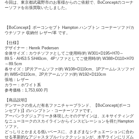
今回は、東京都武蔵野市のお客様からのご依頼で、BoConceptのコーナ
ーソファを出張買取いたしました。
【BoConcept】ボーコンセプト Hampton ハンプトン コーナーソファ/カ
ウチソファ 収納付 レザー/革 です。
【仕様】
デザイナー：Henrik Pedersen
全体サイズ：カウチソファとしてご使用時/約 W301×D195×H70～
89.5・AH53.5 SH40cm、4Pソファとしてご使用時/約 W388×D110×H70
～89.5cm
各サイズ：1P片アームソファ/約 W108×D110cm、1Pアームレスソファ/
約 W85×D110cm、2P片アームソファ/約 W192×D110cm
張地：レザー
カラー：ホワイト系
参考価格：1,753,600 円
【商品説明】
デンマークの生んだ有名ファニチャーブランド、【BoConcept(ボーコ
ンセプト)】のハンプトン・コーナーソファです。
アーバンラグジュアリーき体現したそのデザインは、エキサイティング
なニューヨークのスカイラインからインスピレーションを得たHampton
ソファ。
どっしりとかまえる低いベースに、さまざまなシチュエーションに合わ
せる革新的なアジャスタブルバッククッションが、水平ラインにリズム