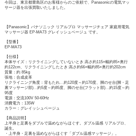
今回は、東京都豊島区のお客様からのご依頼で、Panasonicの電気マッ
サージ器を出張買取いたしました。
【Panasonic】パナソニック リアルプロ マッサージチェア 家庭用電気
マッサージ器 EP-MA73 グレイッシュベージュ です。
【型番】
EP-MA73
【仕様】
本体サイズ：リクライニングしていないとき:高さ約115×幅約85×奥行
約122cm、リクライニングしたとき:高さ約66×幅約85×奥行約202cm
質量：約 85kg
張地：合成皮革
リクライニング角度：背もたれ…約120度～約170度、脚のせ台(脚・足
裏マッサージ部)…約5度～約85度、脚のせ台(フラット部)…約15度～約
95度
電源：交流100V 50-60Hz
消費電力：135W
カラー：グレイッシュベージュ
【商品説明】
上半身と足裏をダブルで温めながらほぐす。ダブル温感 リアルプロ、
誕生。
・上半身・足裏を温めながらほぐす「ダブル温感マッサージ」。