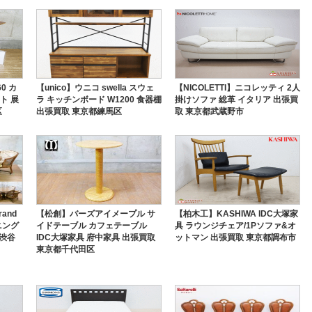
0 カ
【unico】ウニコ swella スウェ
【NICOLETTI】ニコレッティ 2人
ト 展
ラ キッチンボード W1200 食器棚
掛けソファ 総革 イタリア 出張買
区
出張買取 東京都練馬区
取 東京都武蔵野市
and
【松創】バーズアイメープル サ
【柏木工】KASHIWA IDC大塚家
ニング
イドテーブル カフェテーブル
具 ラウンジチェア/1Pソファ&オ
都渋谷
IDC大塚家具 府中家具 出張買取
ットマン 出張買取 東京都調布市
東京都千代田区