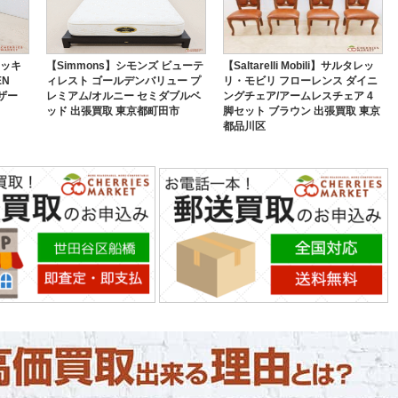
ロッキ
【Simmons】シモンズ ビューテ
【Saltarelli Mobili】サルタレッ
EN
ィレスト ゴールデンバリュー プ
リ・モビリ フローレンス ダイニ
レザー
レミアム/オルニー セミダブルベ
ングチェア/アームレスチェア 4
ッド 出張買取 東京都町田市
脚セット ブラウン 出張買取 東京
都品川区