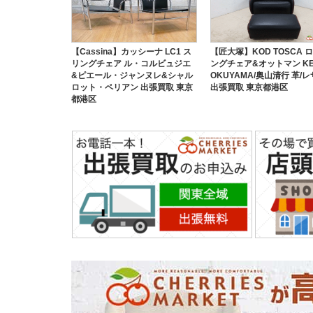
【Cassina】カッシーナ LC1 ス
【匠大塚】KOD TOSCA 
リングチェア ル・コルビュジエ
ングチェア&オットマン K
&ピエール・ジャンヌレ&シャル
OKUYAMA/奥山清行 革/
ロット・ペリアン 出張買取 東京
出張買取 東京都港区
都港区