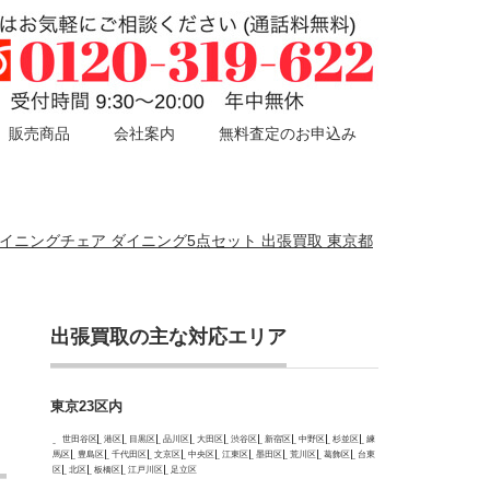
販売商品
会社案内
無料査定のお申込み
05 ダイニングチェア ダイニング5点セット 出張買取 東京都
出張買取の主な対応エリア
東京23区内
世田谷区
港区
目黒区
品川区
大田区
渋谷区
新宿区
中野区
杉並区
練
馬区
豊島区
千代田区
文京区
中央区
江東区
墨田区
荒川区
葛飾区
台東
区
北区
板橋区
江戸川区
足立区