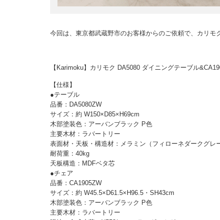
今回は、東京都武蔵野市のお客様からのご依頼で、カリモ
【Karimoku】カリモク DA5080 ダイニングテーブル&C
【仕様】
●テーブル
品番：DA5080ZW
サイズ：約 W150×D85×H69cm
木部塗装色：アーバンブラック P色
主要木材：ラバートリー
表面材・天板・構造材：メラミン（フィローネダークグレ
耐荷重：40kg
天板構造：MDFベタ芯
●チェア
品番：CA1905ZW
サイズ：約 W45.5×D61.5×H96.5・SH43cm
木部塗装色：アーバンブラック P色
主要木材：ラバートリー