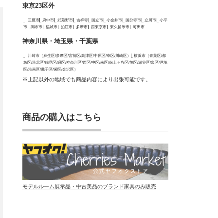
東京23区外
三鷹市
府中市
武蔵野市
吉祥寺
国立市
小金井市
国分寺市
立川市
小平
市
調布市
稲城市
狛江市
多摩市
西東京市
東久留米市
町田市
神奈川県・埼玉県・千葉県
川崎市（麻生区/多摩区/宮前区/高津区/中原区/幸区/川崎区）
横浜市（青葉区/都
筑区/港北区/鶴見区/緑区/神奈川区/西区/中区/南区/保土ヶ谷区/旭区/瀬谷区/泉区/戸塚
区/港南区/磯子区/栄区/金沢区）
※上記以外の地域でも商品内容により出張可能です。
商品の購入はこちら
モデルルーム展示品・中古美品のブランド家具のみ販売