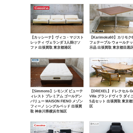
【カッシーナ】ヴィコ・マジスト
【Karimoku60】カリモク6
レッティ ヴェランダ 3人掛けソ
フェテーブル ウォールナッ
ファ 出張買取 東京都港区
示品 出張買取 東京都目黒
【Simmons】シモンズ ビューテ
【DREXEL】ドレクセル Gr
ィレスト プレミアム ゴールデン
Villa グランドヴィラ ダイ
バリュー MAISON FIENO メゾン
5点セット 出張買取 東京
フィーノ シングルベッド 出張買
区
取 神奈川県横浜市旭区