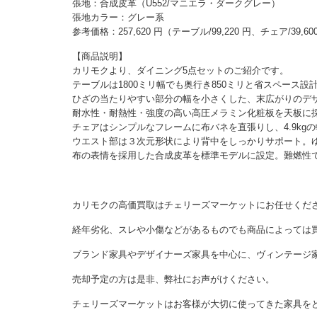
張地：合成皮革（U552/マニエラ・ダークグレー）
張地カラー：グレー系
参考価格：257,620 円（テーブル/99,220 円、チェア/39,60
【商品説明】
カリモクより、ダイニング5点セットのご紹介です。
テーブルは1800ミリ幅でも奥行き850ミリと省スペース
ひざの当たりやすい部分の幅を小さくした、末広がりのデ
耐水性・耐熱性・強度の高い高圧メラミン化粧板を天板に
チェアはシンプルなフレームに布バネを直張りし、4.9k
ウエスト部は３次元形状により背中をしっかりサポート。
布の表情を採用した合成皮革を標準モデルに設定。難燃性
カリモクの高価買取はチェリーズマーケットにお任せくだ
経年劣化、スレや小傷などがあるものでも商品によっては
ブランド家具やデザイナーズ家具を中心に、ヴィンテージ
売却予定の方は是非、弊社にお声がけください。
チェリーズマーケットはお客様が大切に使ってきた家具を