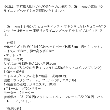
今回は、東京都大田区のお客様からのご依頼で、Simmonsの電動リク
ライニングベッドを出張買取いたしました。
【Simmons】シモンズ ビューティレスト マキシマ 5.5 レギュラー/グラ
ンサリー 2モーター 電動リクライニングベッド セミダブルベッド で
す。
【仕様】
全体サイズ：約 W121×L203×ヘッドボードH85.5cm、床からマットレ
スまでのH55cm、脚の高さ 約21cm
●マットレス
構造：一体式
サイズ:約 幅120×長さ195×厚16.5cm
コイルスプリングの形状：ちょうちん型(ポケットコイルスプリング)
1.90mm 693個
コイルスプリングの材料の種類：硬鋼線C種
詰物：ウレタンフォーム、フェルト(ポリエステル)
外装生地の組成：ポリエステル100％
●フレーム：グランサリー
モーター：2モーター
参考価格：231,790 円(マットレス＋ベッドフレーム/222,000 円、ハン
ドレール/9,790 円)
【商品説明】