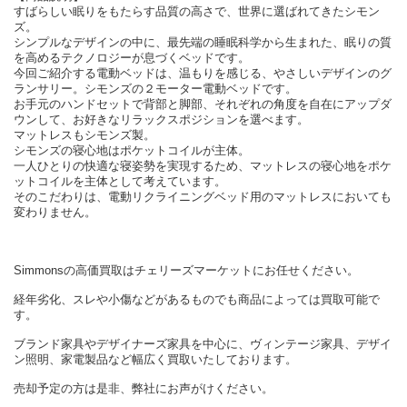
すばらしい眠りをもたらす品質の高さで、世界に選ばれてきたシモン
ズ。
シンプルなデザインの中に、最先端の睡眠科学から生まれた、眠りの質
を高めるテクノロジーが息づくベッドです。
今回ご紹介する電動ベッドは、温もりを感じる、やさしいデザインのグ
ランサリー。シモンズの２モーター電動ベッドです。
お手元のハンドセットで背部と脚部、それぞれの角度を自在にアップダ
ウンして、お好きなリラックスポジションを選べます。
マットレスもシモンズ製。
シモンズの寝心地はポケットコイルが主体。
一人ひとりの快適な寝姿勢を実現するため、マットレスの寝心地をポケ
ットコイルを主体として考えています。
そのこだわりは、電動リクライニングベッド用のマットレスにおいても
変わりません。
Simmonsの高価買取はチェリーズマーケットにお任せください。
経年劣化、スレや小傷などがあるものでも商品によっては買取可能で
す。
ブランド家具やデザイナーズ家具を中心に、ヴィンテージ家具、デザイ
ン照明、家電製品など幅広く買取いたしております。
売却予定の方は是非、弊社にお声がけください。