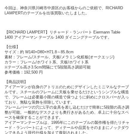
今回は、神奈川県川崎市中原区のお客様からのご依頼で、RICHARD
LAMPERTのテーブルを出張買取いたしました。
【RICHARD LAMPERT】リチャード・ランパート Eiermann Table
1400 アイアーマン テーブル 1400 ダイニングテーブルです。
【仕様】
サイズ：約 W140×D80×H71.8～85.8cm
素材：フレーム/スチール、天板/メラミン化粧板(オークエッジ)
カラー：フレーム/ホワイト系、天板/ホワイト系
※テーブル高さ3.5cm間隔にて5段階高さ調節可能
参考価格：192,500 円
【商品説明】
アイアーマンが自身のアトリエのためにデザインしたミニマルなテーブ
ルです。スチールのフレームに天板を乗せるだけというシンプルな構造
で、フレームは必要最小限の構造で保つように斜めにクロスバーが入っ
ており、無駄な装飾を排除しています。
フレームパーツの穴にL字の金具を差し込むだけで簡単に5段階の高さ調
整が可能。一般的なデスクよりも奥行きがあるため、卓上に十分なスペ
ースを確保することができます。
アイアーマンテーブルは、1995年にこのテーブルの製作権を得たリチャ
ード・ランパートによって、ディテールや品質をそのままにノックダウ
ンできるよう現代仕様を加えて復刻されました。