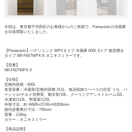
今回は、東京都千代田区のお客様からのご依頼で、Panasonicの冷蔵庫
を出張買取いたしました。
【Panasonic】パナソニック WPXタイプ 冷蔵庫 600L 6ドア 観音開き
タイプ NR-F607WPX-X オニキスミラーです。
【型番】
NR-F607WPX-X
【仕様】
定格内容積：600L
各室容量：冷蔵室/定格内容積:311L、食品収納スペースの目安 うち、パ
ーシャル/チルド切替室、製氷室/19L、クーリングアシストルーム32L、
冷凍室/113L、野菜室/125L
外形寸法：約 W685×D745×H1828mm
据付必要奥行寸法：745mm
質量：116kg
カラー：オニキスミラー
【商品説明】