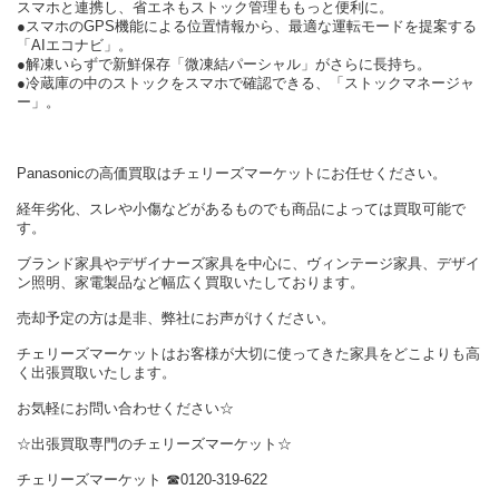
スマホと連携し、省エネもストック管理ももっと便利に。
●スマホのGPS機能による位置情報から、最適な運転モードを提案する
「AIエコナビ」。
●解凍いらずで新鮮保存「微凍結パーシャル」がさらに長持ち。
●冷蔵庫の中のストックをスマホで確認できる、「ストックマネージャ
ー」。
Panasonicの高価買取はチェリーズマーケットにお任せください。
経年劣化、スレや小傷などがあるものでも商品によっては買取可能で
す。
ブランド家具やデザイナーズ家具を中心に、ヴィンテージ家具、デザイ
ン照明、家電製品など幅広く買取いたしております。
売却予定の方は是非、弊社にお声がけください。
チェリーズマーケットはお客様が大切に使ってきた家具をどこよりも高
く出張買取いたします。
お気軽にお問い合わせください☆
☆出張買取専門のチェリーズマーケット☆
チェリーズマーケット ☎︎0120-319-622