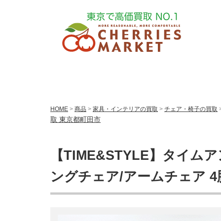
HOME
>
商品
>
家具・インテリアの買取
>
チェア・椅子の買取
取 東京都町田市
【TIME&STYLE】タイム
ングチェア/アームチェア 4