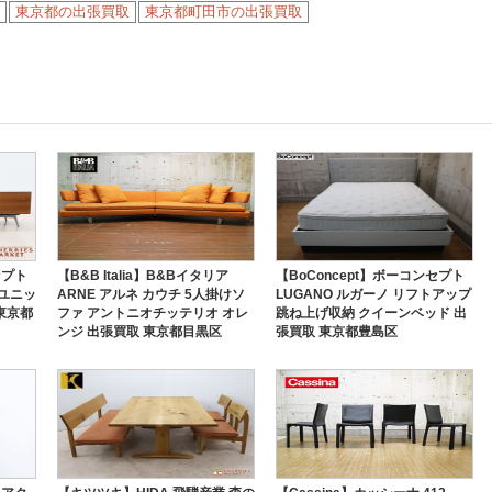
東京都の出張買取
東京都町田市の出張買取
セプト
【B&B Italia】B&Bイタリア
【BoConcept】ボーコンセプト
i ユニッ
ARNE アルネ カウチ 5人掛けソ
LUGANO ルガーノ リフトアップ
東京都
ファ アントニオチッテリオ オレ
跳ね上げ収納 クイーンベッド 出
ンジ 出張買取 東京都目黒区
張買取 東京都豊島区