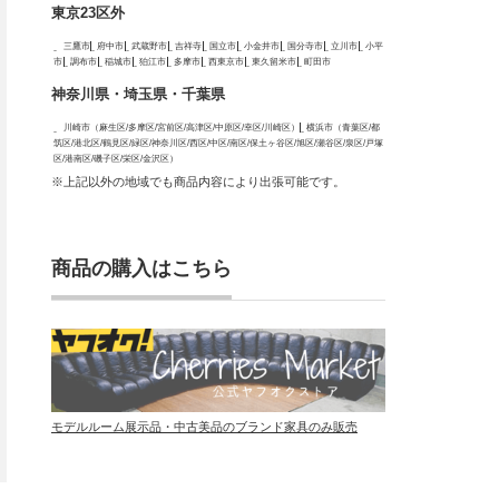
東京23区外
三鷹市
府中市
武蔵野市
吉祥寺
国立市
小金井市
国分寺市
立川市
小平
市
調布市
稲城市
狛江市
多摩市
西東京市
東久留米市
町田市
神奈川県・埼玉県・千葉県
川崎市（麻生区/多摩区/宮前区/高津区/中原区/幸区/川崎区）
横浜市（青葉区/都
筑区/港北区/鶴見区/緑区/神奈川区/西区/中区/南区/保土ヶ谷区/旭区/瀬谷区/泉区/戸塚
区/港南区/磯子区/栄区/金沢区）
※上記以外の地域でも商品内容により出張可能です。
商品の購入はこちら
モデルルーム展示品・中古美品のブランド家具のみ販売