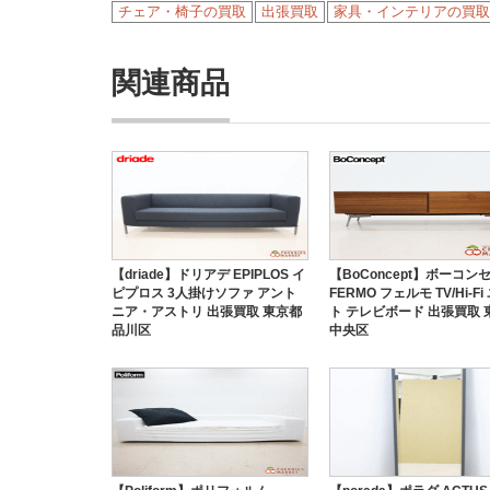
チェア・椅子の買取
出張買取
家具・インテリアの買取
関連商品
【driade】ドリアデ EPIPLOS イ
【BoConcept】ボーコン
ピプロス 3人掛けソファ アント
FERMO フェルモ TV/Hi-F
ニア・アストリ 出張買取 東京都
ト テレビボード 出張買取 
品川区
中央区