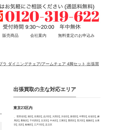
販売商品
会社案内
無料査定のお申込み
 リブラ ダイニングチェア/アームチェア 4脚セット 出張買
出張買取の主な対応エリア
東京23区内
世田谷区
港区
目黒区
品川区
大田区
渋谷区
新宿区
中野区
杉並区
練
馬区
豊島区
千代田区
文京区
中央区
江東区
墨田区
荒川区
葛飾区
台東
区
北区
板橋区
江戸川区
足立区