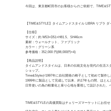
今回は、東京都町田市のお客様からのご依頼で、TIME&S
【TIME&STYLE】タイムアンドスタイル LIBRA リブラ
【仕様】
サイズ：約 W53×D51×H81.5、SH46cm
素材：ウォールナット、ファブリック
カラー：グリーン系
参考価格：352,000 円(88,000円×4)
【商品説明】
タイムアンドスタイルは、日本の伝統文化を現代の生活ス
ショップ。
Time&Styleが1997年に自社開発の椅子として初めて製作し
1999年に製品として完成して以来、約17年もの間、ほ
日常使いの為の軽量化と座り心地を重視して設計された、
TIME&STYLEの高価買取はチェリーズマーケットにお任