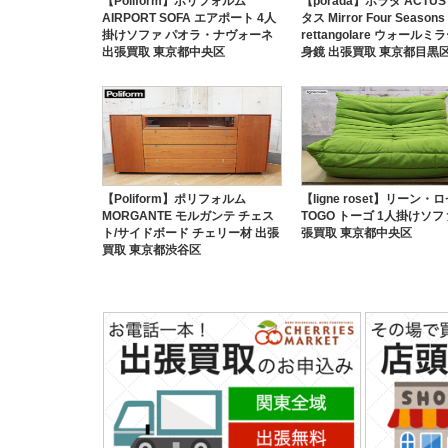
【Poliform】ポリフォルム
【porada】ポラダ ACTUS
AIRPORT SOFA エアポート 4人
タス Mirror Four Seasons
掛けソファ パオラ・ナヴォーネ
rettangolare ウォールミ
出張買取 東京都中央区
身鏡 出張買取 東京都目黒
【Poliform】ポリフォルム
【ligne roset】リーン・
MORGANTE モルガンテ チェス
TOGO トーゴ 1人掛けソフ
ト/サイドボード チェリー材 出張
張買取 東京都中央区
買取 東京都渋谷区