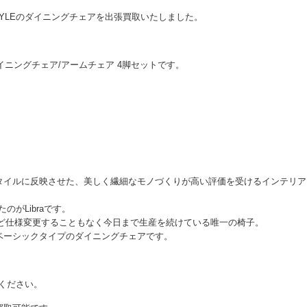
TYLEのダイニングチェアを出張買取いたしました。
 ダイニングチェア/アームチェア 4脚セットです。
タイルに反映させた、美しく繊細なモノづくりが高い評価を受けるインテリア
たのがLibraです。
とんど仕様変更することもなく今日まで生産を続けている唯一の椅子。
ベーシックタイプのダイニングチェアです。
せください。