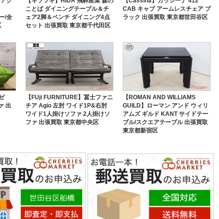
 アク
【キツツキ】HIDA 飛騨産業 森の
【Cassina】カッシーナ 412
ことば ダイニングテーブル＆チ
CAB キャブ アームレスチェア ブ
ラー/全
ェア2脚＆ベンチ ダイニング4点
ラック 出張買取 東京都世田谷区
区
セット 出張買取 東京都千代田区
ロゼ
【FUji FURNITURE】冨士ファニ
【ROMAN AND WILLIAMS
ァ 出
チア Agio 左肘 ワイド1P&右肘
GUILD】ローマン アンド ウィリ
ワイド1人掛けソファ 2人掛けソ
アムズ ギルド KANT サイドテー
ファ 出張買取 東京都中央区
ブル/スクエアテーブル 出張買取
東京都新宿区