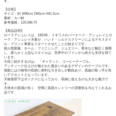
す。
【仕様】
サイズ：約 W90cm D60cm H41.5cm
素材：カバ材
参考価格：120,096 円
【商品説明】
ローラアシュレイは、1953年、イギリスのバーナード・アシュレイとロ
ーラ・アシュレイ夫妻が、ハンド・シルクスクリーンによるテキスタイ
ル・プリント事業をスタートさせたことが始まりです。
婦人既製服、ホーム・ファニシング、ジュエリー、香水など幅広く展開
し、柔らかく上品なスタイルは、世界中のファンから絶大な支持を得て
います。
今回ご紹介するのは、 「ギャラット」コーヒーテーブル。
アンティーク仕上げが施された風合いのあるデザインのテーブルです。
側面には小物等の収納に便利な引き出しが数段あり、真鍮の取っ手が良
いアクセントとなっています。
天板後部下はボックスになっており、収納に使えるのも大きな魅力で
す。
天然木の質感が良く、空間に英国カントリーの雰囲気を与えてくれるお
品です。