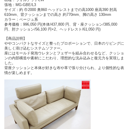
張地：MG-GBE/L3
サイズ：約 巾2000 奥860 ヘッドレストまでの高1000 座高390 肘高
610mm、背クッションまでの高さ 約770mm、脚の高さ 130mm
カラー：ベージュ系
参考価格：996,050 円(本体/437,800 円、背・座クッション/385,000
円、肘クッション/56,100 円×2、ヘッドレスト/61,050 円)
【商品説明】
ややコンパクトなサイズと整ったプロポーションで、日本のリビングに
美しく溶け込むシステムソファー。
座にはモールド発泡ウレタンとフェザーを組み合わせるなど、クッショ
ンの内部構造や素材にこだわり、理想的な沈み込みと復元力を実現しま
した。
背座クッションと本体が好きな布や革で張り分けられ、より個性的な表
情が楽しめます。