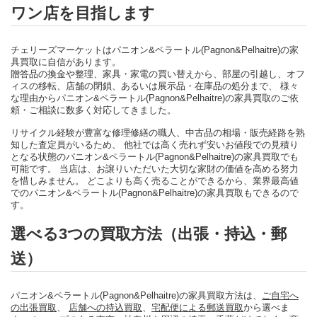
ワン店を目指します
チェリーズマーケットはパニオン&ペラートル(Pagnon&Pelhaitre)の家
具買取に自信があります。
贈答品の換金や整理、家具・家電の買い替えから、部屋の引越し、オフ
ィスの移転、店舗の閉鎖、あるいは展示品・在庫品の処分まで、 様々
な理由からパニオン&ペラートル(Pagnon&Pelhaitre)の家具買取のご依
頼・ご相談に数多く対応してきました。
リサイクル経験が豊富な修理修繕の職人、中古品の相場・販売経路を熟
知した査定員がいるため、 他社では高く売れず安いお値段での見積り
となる状態のパニオン&ペラートル(Pagnon&Pelhaitre)の家具買取でも
可能です。 当店は、お譲りいただいた大切な家財の価値を高める努力
を惜しみません。 どこよりも高く売ることができるから、業界最高値
でのパニオン&ペラートル(Pagnon&Pelhaitre)の家具買取もできるので
す。
選べる3つの買取方法（出張・持込・郵
送）
パニオン&ペラートル(Pagnon&Pelhaitre)の家具買取方法は、
ご自宅へ
の出張買取
、
店舗への持込買取
、
宅配便による郵送買取
から選べま