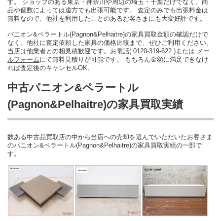
す。 ショップのある東京・神奈川や周辺の埼玉・千葉だけでなく、商
品や個数によっては遠方でも出張可能です。 査定のみでも出張料金は
無料なので、他社を利用したことのあるお客さまにも大変好評です。
パニオン&ペラートル(Pagnon&Pelhaitre)の家具買取金額の確認だけで
なく、他社に査定依頼した家具の価格比較まで、ぜひご利用ください。
当店は他業者との相見積歓迎です。
お電話( 0120-319-622 )
または
メー
ルフォーム
にて無料見積りが可能です。 もちろん金額に満足できなけ
れば査定後のキャンセルOK。
中古パニオン&ペラートル
(Pagnon&Pelhaitre)の家具買取実績
数ある中古品買取店の中から当店への売却を選んでいただいたお客さま
のパニオン&ペラートル(Pagnon&Pelhaitre)の家具買取実績の一部で
す。