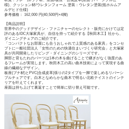
様)、クッション材/ウレタンフォーム 塗装：ウレタン塗装(低ホルムア
ルデヒド仕様)
参考価格： 162,000 円(40,500円×4脚)
【商品説明】
世界中のグッドデザイン・ファニチャーのセレクト・販売にかけては定
評のあるIDC大塚家具が、自信を持って紹介する【秋田木工】社から、
ダイニングチェアのご紹介です。
「コンパクトなお部屋にも合うおしゃれで上質感のある家具」をコンセ
プトに一般社団法人「女性のための快適住まいづくり研究会」と大塚家
具が共同開発したリビング・ダイニングのシリーズです。
脚部と背もたれのパーツは1本の木を曲げることで継ぎがなく強度のあ
るフレームが実現します。秋田木工の高い曲木技術によって実現する曲
線の繊細なデザイン。
板座(ブナ材)とPVC(合成皮革)張りの2タイプを一脚で楽しめるリバーシ
ブルチェアです。白木となめらかな曲木で明るい北欧テイストのインテ
リアを叶えてくれます。
座面は持ち上げて裏返すことで簡単に切り替え可能です。