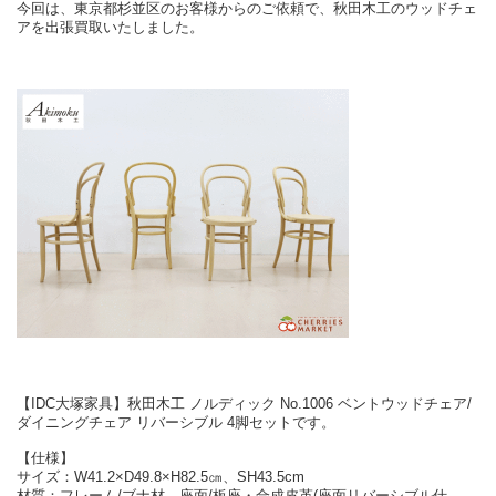
今回は、東京都杉並区のお客様からのご依頼で、秋田木工のウッドチェ
アを出張買取いたしました。
【IDC大塚家具】秋田木工 ノルディック No.1006 ベントウッドチェア/
ダイニングチェア リバーシブル 4脚セットです。
【仕様】
サイズ：W41.2×D49.8×H82.5㎝、SH43.5cm
材質：フレーム/ブナ材、座面/板座・合成皮革(座面リバーシブル仕