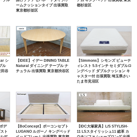
ームクッションタイプ 出張買取
都杉並区
東京都杉並区
ar シ
【IDEE】イデー DINING TABLE
【Simmons】シモンズ ビューテ
ブル
Natural ダイニング テーブル ナ
ィレスト 5.5インチ セミダブルロ
世田谷
チュラル 出張買取 東京都渋谷区
ングベッド ダブルクッション キ
ャスター付 出張買取 埼玉県さい
たま市見沼区
ーボデ
【BoConcept】ボーコンセプト
【IDC大塚家具】L/S STYLISH-
ダスト
LUGANO ルガーノ キングベッド
11 LSスタイリッシュ11 総革 カ
ェルデ
ベッドフレーム 出張買取 東京都
ウチソファ シェーズロング 出張