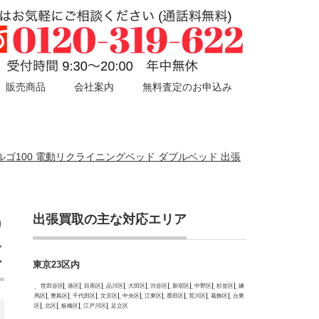
販売商品
会社案内
無料査定のお申込み
ルゴ100 電動リクライニングベッド ダブルベッド 出張
出張買取の主な対応エリア
0
区
東京23区内
世田谷区
港区
目黒区
品川区
大田区
渋谷区
新宿区
中野区
杉並区
練
馬区
豊島区
千代田区
文京区
中央区
江東区
墨田区
荒川区
葛飾区
台東
区
北区
板橋区
江戸川区
足立区