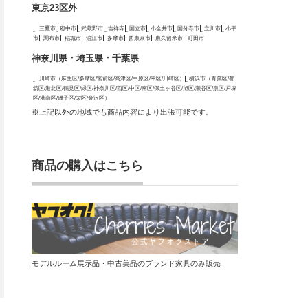
東京23区外
三鷹市
府中市
武蔵野市
吉祥寺
国立市
小金井市
国分寺市
立川市
小平
市
調布市
稲城市
狛江市
多摩市
西東京市
東久留米市
町田市
神奈川県・埼玉県・千葉県
川崎市（麻生区/多摩区/宮前区/高津区/中原区/幸区/川崎区）
横浜市（青葉区/都
筑区/港北区/鶴見区/緑区/神奈川区/西区/中区/南区/保土ヶ谷区/旭区/瀬谷区/泉区/戸塚
区/港南区/磯子区/栄区/金沢区）
※上記以外の地域でも商品内容により出張可能です。
商品の購入はこちら
モデルルーム展示品・中古美品のブランド家具のみ販売