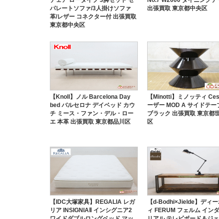
パレートソファ/3人掛けソファ
出張買取 東京都中央区
革/レザー コネクター付 出張買取
東京都中央区
【Knoll】ノル Barcelona Day
【Minotti】ミノッティ Ces
bed バルセロナ デイベッド カウ
ーザー MOD A サイドテー
チ ミース・ファン・デル・ロー
ブラック 出張買取 東京都
エ 本革 出張買取 東京都品川区
区
【IDC大塚家具】REGALIA レガ
【d-Bodhi×Jielde】ディ
リア INSIGNIAⅡ インシグニア2
ィ FERUM フェルム イン
ワイドダブルロングベッド マッ
リアル テレビボード＆ジ