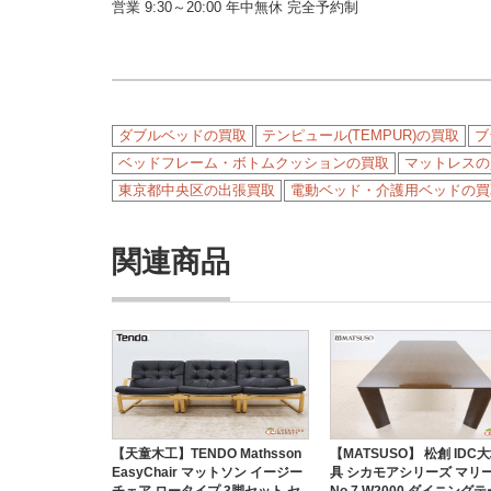
営業 9:30～20:00 年中無休 完全予約制
ダブルベッドの買取
テンピュール(TEMPUR)の買取
ブ
ベッドフレーム・ボトムクッションの買取
マットレスの
東京都中央区の出張買取
電動ベッド・介護用ベッドの買
関連商品
【天童木工】TENDO Mathsson
【MATSUSO】 松創 IDC
EasyChair マットソン イージー
具 シカモアシリーズ マリー
チェア ロータイプ 3脚セット セ
No.7 W2000 ダイニング