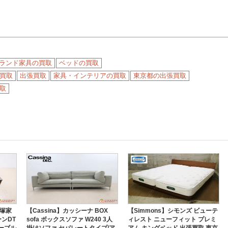
ランド家具の買取
ベッドの買取
買取
出張買取
家具・インテリアの買取
東京都の出張買取
取
大塚家
【Cassina】カッシーナ BOX
【Simmons】シモンズ ビューテ
ンDT
sofa ボックスソファ W240 3人
ィレスト ニューフィット プレミ
テーブル
掛けソファ セパレートタイプ/ア
アム キングベッド 出張買取 東京