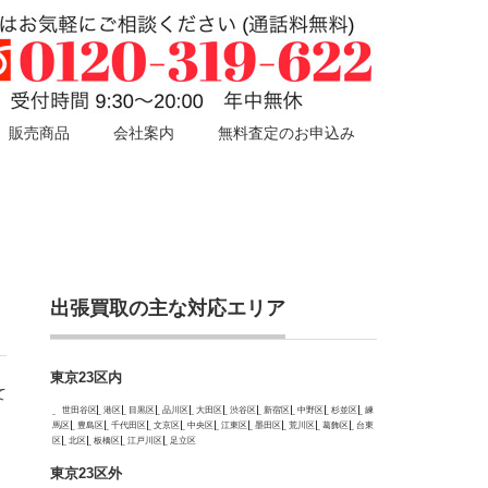
販売商品
会社案内
無料査定のお申込み
出張買取の主な対応エリア
東京23区内
て
世田谷区
港区
目黒区
品川区
大田区
渋谷区
新宿区
中野区
杉並区
練
馬区
豊島区
千代田区
文京区
中央区
江東区
墨田区
荒川区
葛飾区
台東
区
北区
板橋区
江戸川区
足立区
東京23区外