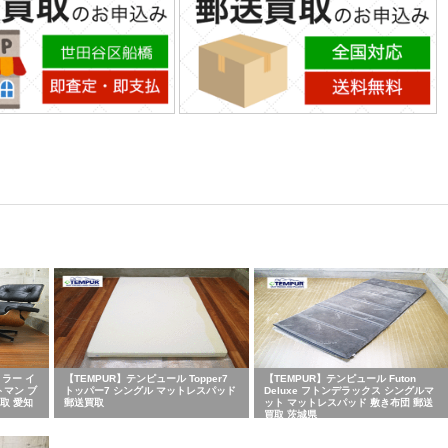
ミラー イ
【TEMPUR】テンピュール Topper7
【TEMPUR】テンピュール Futon
トマン ブ
トッパー7 シングル マットレスパッド
Deluxe フトンデラックス シングルマ
取 愛知
郵送買取
ット マットレスパッド 敷き布団 郵送
買取 茨城県