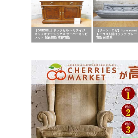
【DREXEL】ドレクセル ヘリテイジ
【リーン・ロゼ】ligne roset
キャメオクラシックス サーバーキャビ
トーゴ 3人掛けソファ グレー 
ネット 郵送買取 宅配買取
買取 静岡県