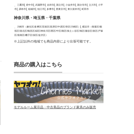
三鷹市
府中市
武蔵野市
吉祥寺
国立市
小金井市
国分寺市
立川市
小平
市
調布市
稲城市
狛江市
多摩市
西東京市
東久留米市
町田市
神奈川県・埼玉県・千葉県
川崎市（麻生区/多摩区/宮前区/高津区/中原区/幸区/川崎区）
横浜市（青葉区/都
筑区/港北区/鶴見区/緑区/神奈川区/西区/中区/南区/保土ヶ谷区/旭区/瀬谷区/泉区/戸塚
区/港南区/磯子区/栄区/金沢区）
※上記以外の地域でも商品内容により出張可能です。
商品の購入はこちら
モデルルーム展示品・中古美品のブランド家具のみ販売