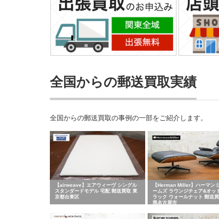
全国からの郵送買取実績
全国からの郵送買取の事例の一部をご紹介します。
【airweave】エアウィーヴ シングル
【Herman Miller】ハーマン
スタンダードモデル 宅配 郵送買取 東
ームズ ラウンジチェア&オッ
京都台東区
ラック ウォールナット 郵送買
県名古屋市