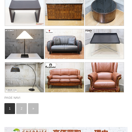
PAGE NAVI
1
2
»