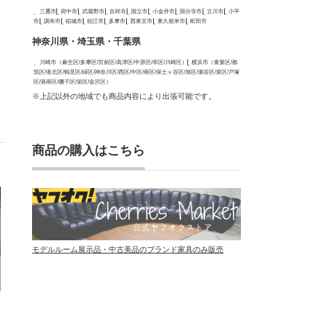
三鷹市
府中市
武蔵野市
吉祥寺
国立市
小金井市
国分寺市
立川市
小平
市
調布市
稲城市
狛江市
多摩市
西東京市
東久留米市
町田市
神奈川県・埼玉県・千葉県
川崎市（麻生区/多摩区/宮前区/高津区/中原区/幸区/川崎区）
横浜市（青葉区/都
筑区/港北区/鶴見区/緑区/神奈川区/西区/中区/南区/保土ヶ谷区/旭区/瀬谷区/泉区/戸塚
区/港南区/磯子区/栄区/金沢区）
※上記以外の地域でも商品内容により出張可能です。
商品の購入はこちら
モデルルーム展示品・中古美品のブランド家具のみ販売