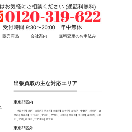
販売商品
会社案内
無料査定のお申込み
出張買取の主な対応エリア
東京23区内
ォ
世田谷区
港区
目黒区
品川区
大田区
渋谷区
新宿区
中野区
杉並区
練
馬区
豊島区
千代田区
文京区
中央区
江東区
墨田区
荒川区
葛飾区
台東
区
北区
板橋区
江戸川区
足立区
東京23区外