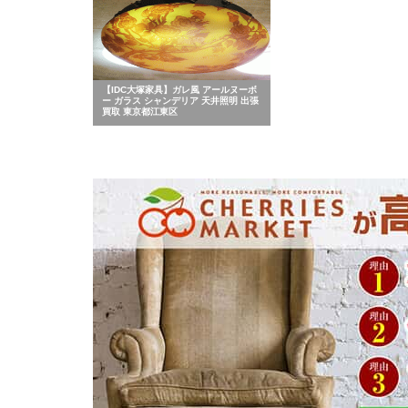
【IDC大塚家具】ガレ風 アールヌーボ
ー ガラス シャンデリア 天井照明 出張
買取 東京都江東区