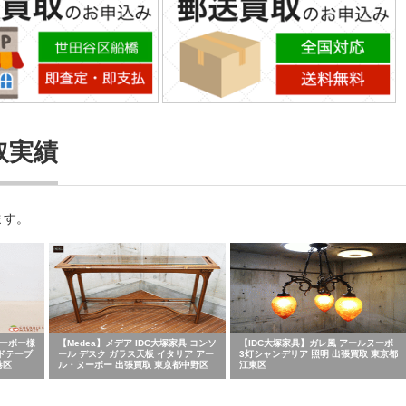
取実績
ます。
ヌーボー様
【Medea】メデア IDC大塚家具 コンソ
【IDC大塚家具】ガレ風 アールヌーボ
イドテーブ
ール デスク ガラス天板 イタリア アー
3灯シャンデリア 照明 出張買取 東京都
港区
ル・ヌーボー 出張買取 東京都中野区
江東区