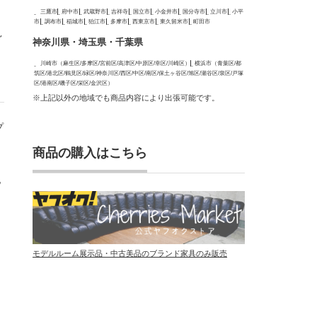
三鷹市
府中市
武蔵野市
吉祥寺
国立市
小金井市
国分寺市
立川市
小平
市
調布市
稲城市
狛江市
多摩市
西東京市
東久留米市
町田市
見
神奈川県・埼玉県・千葉県
し
川崎市（麻生区/多摩区/宮前区/高津区/中原区/幸区/川崎区）
横浜市（青葉区/都
筑区/港北区/鶴見区/緑区/神奈川区/西区/中区/南区/保土ヶ谷区/旭区/瀬谷区/泉区/戸塚
区/港南区/磯子区/栄区/金沢区）
※上記以外の地域でも商品内容により出張可能です。
プ
商品の購入はこちら
他
モデルルーム展示品・中古美品のブランド家具のみ販売