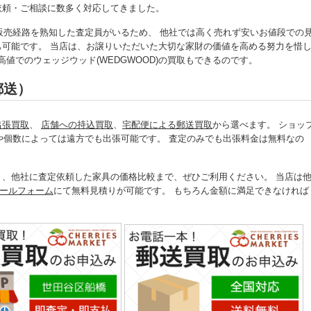
ご依頼・ご相談に数多く対応してきました。
販売経路を熟知した査定員がいるため、 他社では高く売れず安いお値段での
でも可能です。 当店は、お譲りいただいた大切な家財の価値を高める努力を惜
値でのウェッジウッド(WEDGWOOD)の買取もできるのです。
郵送）
出張買取
、
店舗への持込買取
、
宅配便による郵送買取
から選べます。 ショッ
や個数によっては遠方でも出張可能です。 査定のみでも出張料金は無料なの
。
なく、他社に査定依頼した家具の価格比較まで、ぜひご利用ください。 当店は
ールフォーム
にて無料見積りが可能です。 もちろん金額に満足できなければ