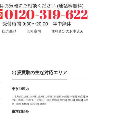
販売商品
会社案内
無料査定のお申込み
出張買取の主な対応エリア
東京23区内
世田谷区
港区
目黒区
品川区
大田区
渋谷区
新宿区
中野区
杉並区
練
馬区
豊島区
千代田区
文京区
中央区
江東区
墨田区
荒川区
葛飾区
台東
区
北区
板橋区
江戸川区
足立区
東京23区外