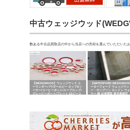
中古ウェッジウッド(WEDG
数ある中古品買取店の中から当店への売却を選んでいただいたお客
【WEDGWOOD】ウェッジウッド ユ
【WATERFORD WEDGWO
ーランダーパウダールビー カップ&ソ
ーターフォード ウェッジウッ
ーサー/コーヒーポット/スープカップ/
ー・サンプソン ロンドン ウ
グレービーボート/プレート 65ピース
ラー 鏡 出張買取 東京都港区
セット ボーンチャイナ 食器/皿 出張買
取 東京都大田区