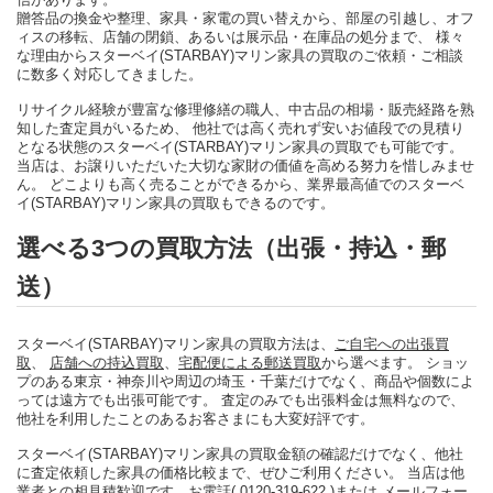
贈答品の換金や整理、家具・家電の買い替えから、部屋の引越し、オフ
ィスの移転、店舗の閉鎖、あるいは展示品・在庫品の処分まで、 様々
な理由からスターベイ(STARBAY)マリン家具の買取のご依頼・ご相談
に数多く対応してきました。
リサイクル経験が豊富な修理修繕の職人、中古品の相場・販売経路を熟
知した査定員がいるため、 他社では高く売れず安いお値段での見積り
となる状態のスターベイ(STARBAY)マリン家具の買取でも可能です。
当店は、お譲りいただいた大切な家財の価値を高める努力を惜しみませ
ん。 どこよりも高く売ることができるから、業界最高値でのスターベ
イ(STARBAY)マリン家具の買取もできるのです。
選べる3つの買取方法（出張・持込・郵
送）
スターベイ(STARBAY)マリン家具の買取方法は、
ご自宅への出張買
取
、
店舗への持込買取
、
宅配便による郵送買取
から選べます。 ショッ
プのある東京・神奈川や周辺の埼玉・千葉だけでなく、商品や個数によ
っては遠方でも出張可能です。 査定のみでも出張料金は無料なので、
他社を利用したことのあるお客さまにも大変好評です。
スターベイ(STARBAY)マリン家具の買取金額の確認だけでなく、他社
に査定依頼した家具の価格比較まで、ぜひご利用ください。 当店は他
業者との相見積歓迎です。
お電話( 0120-319-622 )
または
メールフォー