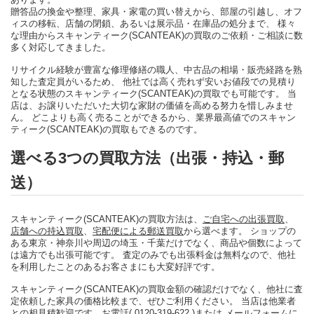
贈答品の換金や整理、家具・家電の買い替えから、部屋の引越し、オフ
ィスの移転、店舗の閉鎖、あるいは展示品・在庫品の処分まで、 様々
な理由からスキャンティーク(SCANTEAK)の買取のご依頼・ご相談に数
多く対応してきました。
リサイクル経験が豊富な修理修繕の職人、中古品の相場・販売経路を熟
知した査定員がいるため、 他社では高く売れず安いお値段での見積り
となる状態のスキャンティーク(SCANTEAK)の買取でも可能です。 当
店は、お譲りいただいた大切な家財の価値を高める努力を惜しみませ
ん。 どこよりも高く売ることができるから、業界最高値でのスキャン
ティーク(SCANTEAK)の買取もできるのです。
選べる3つの買取方法（出張・持込・郵
送）
スキャンティーク(SCANTEAK)の買取方法は、
ご自宅への出張買取
、
店舗への持込買取
、
宅配便による郵送買取
から選べます。 ショップの
ある東京・神奈川や周辺の埼玉・千葉だけでなく、商品や個数によって
は遠方でも出張可能です。 査定のみでも出張料金は無料なので、他社
を利用したことのあるお客さまにも大変好評です。
スキャンティーク(SCANTEAK)の買取金額の確認だけでなく、他社に査
定依頼した家具の価格比較まで、ぜひご利用ください。 当店は他業者
との相見積歓迎です。
お電話( 0120-319-622 )
または
メールフォーム
に