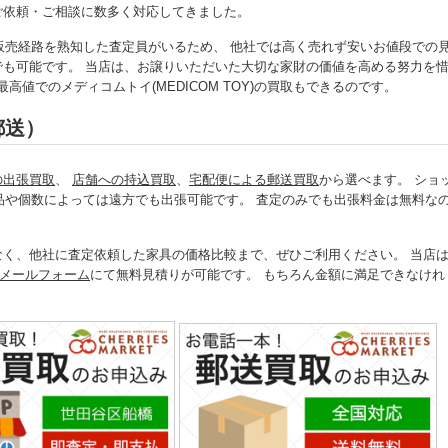
取のご依頼・ご相談に数多く対応してきました。
販売経路を熟知した査定員がいるため、 他社では高く売れず安いお値段での
買取でも可能です。 当店は、お譲りいただいた大切な家財の価値を高める努力を
値でのメディコムトイ(MEDICOM TOY)の買取もできるのです。
郵送）
の出張買取
、
店舗への持込買取
、
宅配便による郵送買取
から選べます。 ショ
品や個数によっては遠方でも出張可能です。 査定のみでも出張料金は無料な
。
けでなく、他社に査定依頼した家具の価格比較まで、ぜひご利用ください。 当店
メールフォーム
にて無料見積りが可能です。 もちろん金額に満足できなけれ