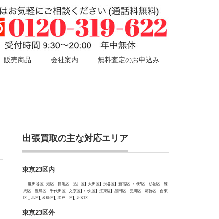
販売商品
会社案内
無料査定のお申込み
出張買取の主な対応エリア
東京23区内
世田谷区
港区
目黒区
品川区
大田区
渋谷区
新宿区
中野区
杉並区
練
馬区
豊島区
千代田区
文京区
中央区
江東区
墨田区
荒川区
葛飾区
台東
区
北区
板橋区
江戸川区
足立区
東京23区外