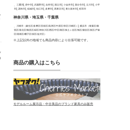
三鷹市
府中市
武蔵野市
吉祥寺
国立市
小金井市
国分寺市
立川市
小平
市
調布市
稲城市
狛江市
多摩市
西東京市
東久留米市
町田市
見
神奈川県・埼玉県・千葉県
惜
川崎市（麻生区/多摩区/宮前区/高津区/中原区/幸区/川崎区）
横浜市（青葉区/都
筑区/港北区/鶴見区/緑区/神奈川区/西区/中区/南区/保土ヶ谷区/旭区/瀬谷区/泉区/戸塚
区/港南区/磯子区/栄区/金沢区）
※上記以外の地域でも商品内容により出張可能です。
ッ
の
商品の購入はこちら
は
モデルルーム展示品・中古美品のブランド家具のみ販売