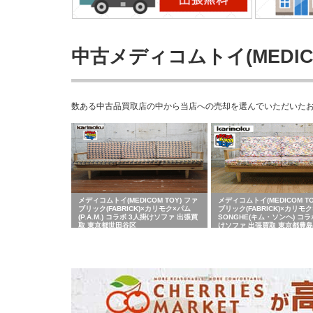
中古メディコムトイ(MEDIC
数ある中古品買取店の中から当店への売却を選んでいただいたお客さ
メディコムトイ(MEDICOM TOY) ファ
メディコムトイ(MEDICOM TO
ブリック(FABRICK)×カリモク×パム
ブリック(FABRICK)×カリモク
(P.A.M.) コラボ 3人掛けソファ 出張買
SONGHE(キム・ソンヘ) コラ
取 東京都世田谷区
けソファ 出張買取 東京都豊