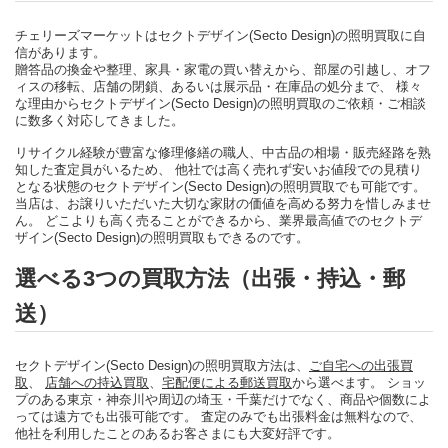
チェリーズマーケットはセクトデザイン(Secto Design)の照明買取に自
信があります。
贈答品の換金や整理、家具・家電の買い替えから、部屋の引越し、オフ
ィスの移転、店舗の閉鎖、あるいは展示品・在庫品の処分まで、 様々
な理由からセクトデザイン(Secto Design)の照明買取のご依頼・ご相談
に数多く対応してきました。
リサイクル経験が豊富な修理修繕の職人、中古品の相場・販売経路を熟
知した査定員がいるため、 他社では高く売れず安いお値段での見積り
となる状態のセクトデザイン(Secto Design)の照明買取でも可能です。
当店は、お譲りいただいた大切な家財の価値を高める努力を惜しみませ
ん。 どこよりも高く売ることができるから、業界最高値でのセクトデ
ザイン(Secto Design)の照明買取もできるのです。
選べる3つの買取方法（出張・持込・郵
送）
セクトデザイン(Secto Design)の照明買取方法は、
ご自宅への出張買
取
、
店舗への持込買取
、
宅配便による郵送買取
から選べます。 ショッ
プのある東京・神奈川や周辺の埼玉・千葉だけでなく、商品や個数によ
っては遠方でも出張可能です。 査定のみでも出張料金は無料なので、
他社を利用したことのあるお客さまにも大変好評です。