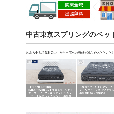
中古東京スプリングのベッ
数ある中古品買取店の中から当店への売却を選んでいただいた
【TOKYO SPRING
【東京スプリング】アワーグラ
INDUSTRY×Serta】東京スプリング×
ントム マットレス セミダブ
サータ アワーグラス ファントム/ニュ
出張買取 埼玉県和光市
ーヨーク 552 シングルベッド 出張買
取 東京都新宿区