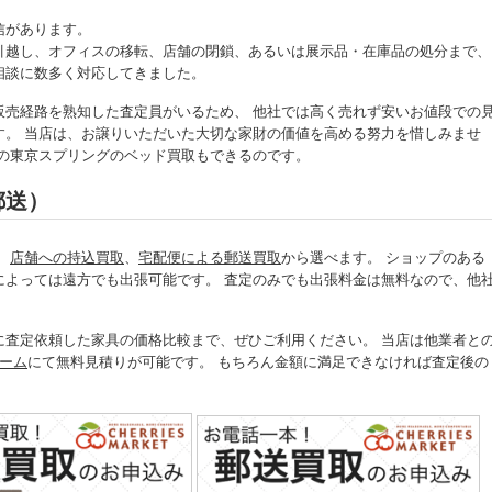
信があります。
引越し、オフィスの移転、店舗の閉鎖、あるいは展示品・在庫品の処分まで、
相談に数多く対応してきました。
販売経路を熟知した査定員がいるため、 他社では高く売れず安いお値段での
す。 当店は、お譲りいただいた大切な家財の価値を高める努力を惜しみませ
での東京スプリングのベッド買取もできるのです。
郵送）
、
店舗への持込買取
、
宅配便による郵送買取
から選べます。 ショップのある
によっては遠方でも出張可能です。 査定のみでも出張料金は無料なので、他
に査定依頼した家具の価格比較まで、ぜひご利用ください。 当店は他業者と
ーム
にて無料見積りが可能です。 もちろん金額に満足できなければ査定後の