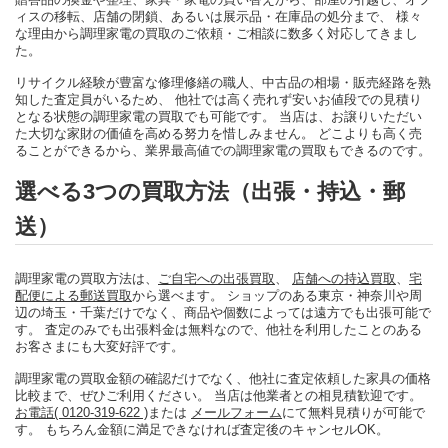
ィスの移転、店舗の閉鎖、あるいは展示品・在庫品の処分まで、 様々
な理由から調理家電の買取のご依頼・ご相談に数多く対応してきまし
た。
リサイクル経験が豊富な修理修繕の職人、中古品の相場・販売経路を熟
知した査定員がいるため、 他社では高く売れず安いお値段での見積り
となる状態の調理家電の買取でも可能です。 当店は、お譲りいただい
た大切な家財の価値を高める努力を惜しみません。 どこよりも高く売
ることができるから、業界最高値での調理家電の買取もできるのです。
選べる3つの買取方法（出張・持込・郵
送）
調理家電の買取方法は、
ご自宅への出張買取
、
店舗への持込買取
、
宅
配便による郵送買取
から選べます。 ショップのある東京・神奈川や周
辺の埼玉・千葉だけでなく、商品や個数によっては遠方でも出張可能で
す。 査定のみでも出張料金は無料なので、他社を利用したことのある
お客さまにも大変好評です。
調理家電の買取金額の確認だけでなく、他社に査定依頼した家具の価格
比較まで、ぜひご利用ください。 当店は他業者との相見積歓迎です。
お電話( 0120-319-622 )
または
メールフォーム
にて無料見積りが可能で
す。 もちろん金額に満足できなければ査定後のキャンセルOK。