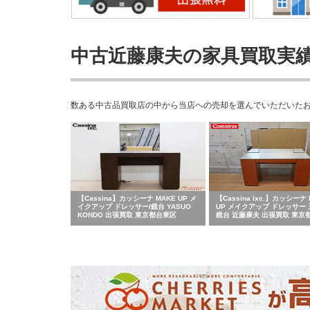
中古近藤康夫の家具買取実
数ある中古品買取店の中から当店への売却を選んでいただいた
【Cassina】カッシーナ MAKE UP メ
【Cassina ixc.】カッシーナ 
イクアップ ドレッサー/鏡台 YASUO
UP メイクアップ ドレッサー
KONDO 出張買取 東京都台東区
鏡台 近藤康夫 出張買取 東京