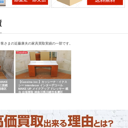
績
お客さまの近藤康夫の家具買取実績の一部です。
MAKE
【Cassina ixc.】カッシーナ・イクス
 三面鏡
シー interdecor インターデコール
都港区
MAKE UP メイクアップ ドレッサー 鏡
台 出張買取 神奈川県川崎市多摩区