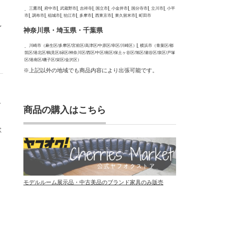
三鷹市
府中市
武蔵野市
吉祥寺
国立市
小金井市
国分寺市
立川市
小平
市
調布市
稲城市
狛江市
多摩市
西東京市
東久留米市
町田市
見
神奈川県・埼玉県・千葉県
川崎市（麻生区/多摩区/宮前区/高津区/中原区/幸区/川崎区）
横浜市（青葉区/都
筑区/港北区/鶴見区/緑区/神奈川区/西区/中区/南区/保土ヶ谷区/旭区/瀬谷区/泉区/戸塚
区/港南区/磯子区/栄区/金沢区）
※上記以外の地域でも商品内容により出張可能です。
し
商品の購入はこちら
歓
モデルルーム展示品・中古美品のブランド家具のみ販売