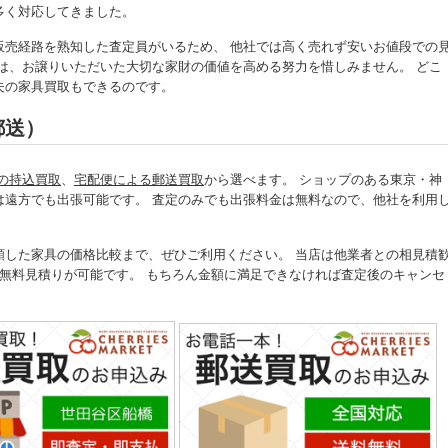
多く対応してきました。
販売経路を熟知した査定員がいるため、 他社では高く売れず安いお値段での
は、お譲りいただいた大切な家財の価値を高める努力を惜しみません。 どこ
夫の家具買取もできるのです。
郵送）
の持込買取
、
宅配便による郵送買取
から選べます。 ショップのある東京・神
は遠方でも出張可能です。 査定のみでも出張料金は無料なので、他社を利用
頼した家具の価格比較まで、ぜひご利用ください。 当店は他業者との相見積
無料見積りが可能です。 もちろん金額に満足できなければ査定後のキャンセ