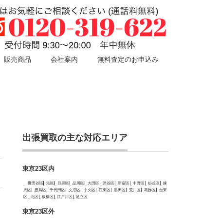
販売商品
会社案内
無料査定のお申込み
出張買取の主な対応エリア
東京23区内
世田谷区
港区
目黒区
品川区
大田区
渋谷区
新宿区
中野区
杉並区
練
馬区
豊島区
千代田区
文京区
中央区
江東区
墨田区
荒川区
葛飾区
台東
区
北区
板橋区
江戸川区
足立区
東京23区外