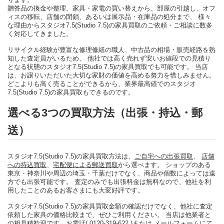
贈答品の換金や整理、家具・家電の買い替えから、部屋の引越し、オフ
ィスの移転、店舗の閉鎖、あるいは展示品・在庫品の処分まで、 様々
な理由からスタジオ7.5(Studio 7.5)の家具買取のご依頼・ご相談に数多
く対応してきました。
リサイクル経験が豊富な修理修繕の職人、中古品の相場・販売経路を熟
知した査定員がいるため、 他社では高く売れず安いお値段での見積り
となる状態のスタジオ7.5(Studio 7.5)の家具買取でも可能です。 当店
は、お譲りいただいた大切な家財の価値を高める努力を惜しみません。
どこよりも高く売ることができるから、業界最高値でのスタジオ
7.5(Studio 7.5)の家具買取もできるのです。
選べる3つの買取方法（出張・持込・郵
送）
スタジオ7.5(Studio 7.5)の家具買取方法は、
ご自宅への出張買取
、
店舗
への持込買取
、
宅配便による郵送買取
から選べます。 ショップのある
東京・神奈川や周辺の埼玉・千葉だけでなく、商品や個数によっては遠
方でも出張可能です。 査定のみでも出張料金は無料なので、他社を利
用したことのあるお客さまにも大変好評です。
スタジオ7.5(Studio 7.5)の家具買取金額の確認だけでなく、他社に査定
依頼した家具の価格比較まで、ぜひご利用ください。 当店は他業者と
の相見積歓迎です。
お電話( 0120-319-622 )
または
メールフォーム
にて