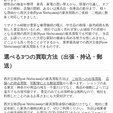
贈答品の換金や整理、家具・家電の買い替えから、部屋の引越し、オフ
ィスの移転、店舗の閉鎖、あるいは展示品・在庫品の処分まで、 様々
な理由から西沢立衛(Ryue Nishizawa)の家具買取のご依頼・ご相談に数
多く対応してきました。
リサイクル経験が豊富な修理修繕の職人、中古品の相場・販売経路を熟
知した査定員がいるため、 他社では高く売れず安いお値段での見積り
となる状態の西沢立衛(Ryue Nishizawa)の家具買取でも可能です。 当店
は、お譲りいただいた大切な家財の価値を高める努力を惜しみません。
どこよりも高く売ることができるから、業界最高値での西沢立衛(Ryue
Nishizawa)の家具買取もできるのです。
選べる3つの買取方法（出張・持込・郵
送）
西沢立衛(Ryue Nishizawa)の家具買取方法は、
ご自宅への出張買取
、
店
舗への持込買取
、
宅配便による郵送買取
から選べます。 ショップのあ
る東京・神奈川や周辺の埼玉・千葉だけでなく、商品や個数によっては
遠方でも出張可能です。 査定のみでも出張料金は無料なので、他社を
利用したことのあるお客さまにも大変好評です。
西沢立衛(Ryue Nishizawa)の家具買取金額の確認だけでなく、他社に査
定依頼した家具の価格比較まで、ぜひご利用ください。 当店は他業者
との相見積歓迎です。
お電話( 0120-319-622 )
または
メールフォーム
に