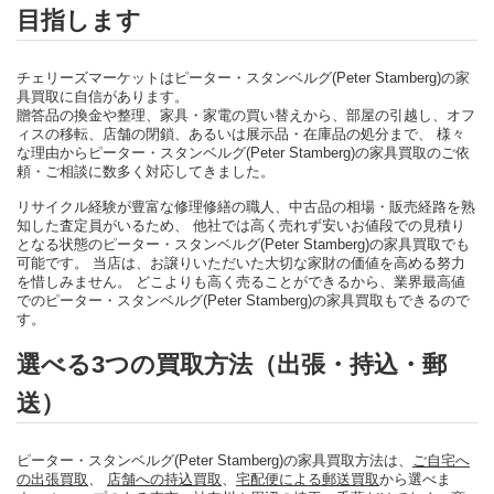
目指します
チェリーズマーケットはピーター・スタンベルグ(Peter Stamberg)の家
具買取に自信があります。
贈答品の換金や整理、家具・家電の買い替えから、部屋の引越し、オフ
ィスの移転、店舗の閉鎖、あるいは展示品・在庫品の処分まで、 様々
な理由からピーター・スタンベルグ(Peter Stamberg)の家具買取のご依
頼・ご相談に数多く対応してきました。
リサイクル経験が豊富な修理修繕の職人、中古品の相場・販売経路を熟
知した査定員がいるため、 他社では高く売れず安いお値段での見積り
となる状態のピーター・スタンベルグ(Peter Stamberg)の家具買取でも
可能です。 当店は、お譲りいただいた大切な家財の価値を高める努力
を惜しみません。 どこよりも高く売ることができるから、業界最高値
でのピーター・スタンベルグ(Peter Stamberg)の家具買取もできるので
す。
選べる3つの買取方法（出張・持込・郵
送）
ピーター・スタンベルグ(Peter Stamberg)の家具買取方法は、
ご自宅へ
の出張買取
、
店舗への持込買取
、
宅配便による郵送買取
から選べま