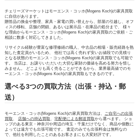
チェリーズマーケットはモーエンス・コッホ(Mogens Koch)の家具買取
に自信があります。
贈答品の換金や整理、家具・家電の買い替えから、部屋の引越し、オフ
ィスの移転、店舗の閉鎖、あるいは展示品・在庫品の処分まで、 様々
な理由からモーエンス・コッホ(Mogens Koch)の家具買取のご依頼・ご
相談に数多く対応してきました。
リサイクル経験が豊富な修理修繕の職人、中古品の相場・販売経路を熟
知した査定員がいるため、 他社では高く売れず安いお値段での見積り
となる状態のモーエンス・コッホ(Mogens Koch)の家具買取でも可能で
す。 当店は、お譲りいただいた大切な家財の価値を高める努力を惜し
みません。 どこよりも高く売ることができるから、業界最高値でのモ
ーエンス・コッホ(Mogens Koch)の家具買取もできるのです。
選べる3つの買取方法（出張・持込・郵
送）
モーエンス・コッホ(Mogens Koch)の家具買取方法は、
ご自宅への出張
買取
、
店舗への持込買取
、
宅配便による郵送買取
から選べます。 ショ
ップのある東京・神奈川や周辺の埼玉・千葉だけでなく、商品や個数に
よっては遠方でも出張可能です。 査定のみでも出張料金は無料なの
で、他社を利用したことのあるお客さまにも大変好評です。