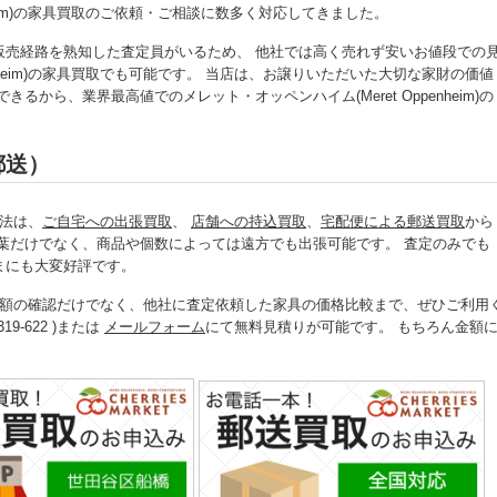
nheim)の家具買取のご依頼・ご相談に数多く対応してきました。
販売経路を熟知した査定員がいるため、 他社では高く売れず安いお値段での
enheim)の家具買取でも可能です。 当店は、お譲りいただいた大切な家財の価値
から、業界最高値でのメレット・オッペンハイム(Meret Oppenheim)の
郵送）
方法は、
ご自宅への出張買取
、
店舗への持込買取
、
宅配便による郵送買取
から
葉だけでなく、商品や個数によっては遠方でも出張可能です。 査定のみでも
まにも大変好評です。
家具買取金額の確認だけでなく、他社に査定依頼した家具の価格比較まで、ぜひご利用
9-622 )または
メールフォーム
にて無料見積りが可能です。 もちろん金額