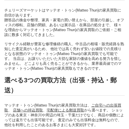
チェリーズマーケットはマッテオ・トゥン(Matteo Thun)の家具買取に
自信があります。
贈答品の換金や整理、家具・家電の買い替えから、部屋の引越し、オフ
ィスの移転、店舗の閉鎖、あるいは展示品・在庫品の処分まで、 様々
な理由からマッテオ・トゥン(Matteo Thun)の家具買取のご依頼・ご相
談に数多く対応してきました。
リサイクル経験が豊富な修理修繕の職人、中古品の相場・販売経路を熟
知した査定員がいるため、 他社では高く売れず安いお値段での見積り
となる状態のマッテオ・トゥン(Matteo Thun)の家具買取でも可能で
す。 当店は、お譲りいただいた大切な家財の価値を高める努力を惜し
みません。 どこよりも高く売ることができるから、業界最高値でのマ
ッテオ・トゥン(Matteo Thun)の家具買取もできるのです。
選べる3つの買取方法（出張・持込・郵
送）
マッテオ・トゥン(Matteo Thun)の家具買取方法は、
ご自宅への出張買
取
、
店舗への持込買取
、
宅配便による郵送買取
から選べます。 ショッ
プのある東京・神奈川や周辺の埼玉・千葉だけでなく、商品や個数によ
っては遠方でも出張可能です。 査定のみでも出張料金は無料なので、
他社を利用したことのあるお客さまにも大変好評です。