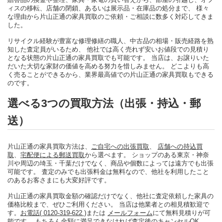
ィスの移転、店舗の閉鎖、あるいは展示品・在庫品の処分まで、 様々
な理由から片山正通の家具買取のご依頼・ご相談に数多く対応してきま
した。
リサイクル経験が豊富な修理修繕の職人、中古品の相場・販売経路を熟
知した査定員がいるため、 他社では高く売れず安いお値段での見積り
となる状態の片山正通の家具買取でも可能です。 当店は、お譲りいた
だいた大切な家財の価値を高める努力を惜しみません。 どこよりも高
く売ることができるから、業界最高値での片山正通の家具買取もできる
のです。
選べる3つの買取方法（出張・持込・郵
送）
片山正通の家具買取方法は、
ご自宅への出張買取
、
店舗への持込買
取
、
宅配便による郵送買取
から選べます。 ショップのある東京・神奈
川や周辺の埼玉・千葉だけでなく、商品や個数によっては遠方でも出張
可能です。 査定のみでも出張料金は無料なので、他社を利用したこと
のあるお客さまにも大変好評です。
片山正通の家具買取金額の確認だけでなく、他社に査定依頼した家具の
価格比較まで、ぜひご利用ください。 当店は他業者との相見積歓迎で
す。
お電話( 0120-319-622 )
または
メールフォーム
にて無料見積りが可
能です。 もちろん金額に満足できなければ査定後のキャンセルOK。