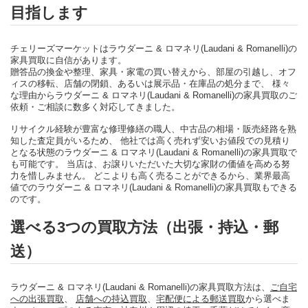
目指します
チェリーズマーケットはラウダーニ & ロマネリ(Laudani & Romanelli)の
家具買取に自信があります。
贈答品の換金や整理、家具・家電の買い替えから、部屋の引越し、オフ
ィスの移転、店舗の閉鎖、あるいは展示品・在庫品の処分まで、 様々
な理由からラウダーニ & ロマネリ(Laudani & Romanelli)の家具買取のご
依頼・ご相談に数多く対応してきました。
リサイクル経験が豊富な修理修繕の職人、中古品の相場・販売経路を熟
知した査定員がいるため、 他社では高く売れず安いお値段での見積り
となる状態のラウダーニ & ロマネリ(Laudani & Romanelli)の家具買取で
も可能です。 当店は、お譲りいただいた大切な家財の価値を高める努
力を惜しみません。 どこよりも高く売ることができるから、業界最高
値でのラウダーニ & ロマネリ(Laudani & Romanelli)の家具買取もできる
のです。
選べる3つの買取方法（出張・持込・郵
送）
ラウダーニ & ロマネリ(Laudani & Romanelli)の家具買取方法は、
ご自宅
への出張買取
、
店舗への持込買取
、
宅配便による郵送買取
から選べま