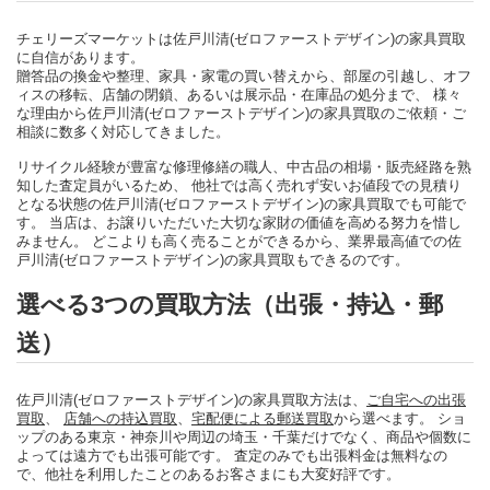
チェリーズマーケットは佐戸川清(ゼロファーストデザイン)の家具買取
に自信があります。
贈答品の換金や整理、家具・家電の買い替えから、部屋の引越し、オフ
ィスの移転、店舗の閉鎖、あるいは展示品・在庫品の処分まで、 様々
な理由から佐戸川清(ゼロファーストデザイン)の家具買取のご依頼・ご
相談に数多く対応してきました。
リサイクル経験が豊富な修理修繕の職人、中古品の相場・販売経路を熟
知した査定員がいるため、 他社では高く売れず安いお値段での見積り
となる状態の佐戸川清(ゼロファーストデザイン)の家具買取でも可能で
す。 当店は、お譲りいただいた大切な家財の価値を高める努力を惜し
みません。 どこよりも高く売ることができるから、業界最高値での佐
戸川清(ゼロファーストデザイン)の家具買取もできるのです。
選べる3つの買取方法（出張・持込・郵
送）
佐戸川清(ゼロファーストデザイン)の家具買取方法は、
ご自宅への出張
買取
、
店舗への持込買取
、
宅配便による郵送買取
から選べます。 ショ
ップのある東京・神奈川や周辺の埼玉・千葉だけでなく、商品や個数に
よっては遠方でも出張可能です。 査定のみでも出張料金は無料なの
で、他社を利用したことのあるお客さまにも大変好評です。