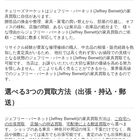
チェリーズマーケットはジェフリー・バーネット(Jeffrey Bernett)の家
具買取に自信があります。
贈答品の換金や整理、家具・家電の買い替えから、部屋の引越し、オフ
ィスの移転、店舗の閉鎖、あるいは展示品・在庫品の処分まで、 様々
な理由からジェフリー・バーネット(Jeffrey Bernett)の家具買取のご依
頼・ご相談に数多く対応してきました。
リサイクル経験が豊富な修理修繕の職人、中古品の相場・販売経路を熟
知した査定員がいるため、 他社では高く売れず安いお値段での見積り
となる状態のジェフリー・バーネット(Jeffrey Bernett)の家具買取でも
可能です。 当店は、お譲りいただいた大切な家財の価値を高める努力
を惜しみません。 どこよりも高く売ることができるから、業界最高値
でのジェフリー・バーネット(Jeffrey Bernett)の家具買取もできるので
す。
選べる3つの買取方法（出張・持込・郵
送）
ジェフリー・バーネット(Jeffrey Bernett)の家具買取方法は、
ご自宅へ
の出張買取
、
店舗への持込買取
、
宅配便による郵送買取
から選べま
す。 ショップのある東京・神奈川や周辺の埼玉・千葉だけでなく、商
品や個数によっては遠方でも出張可能です。 査定のみでも出張料金は