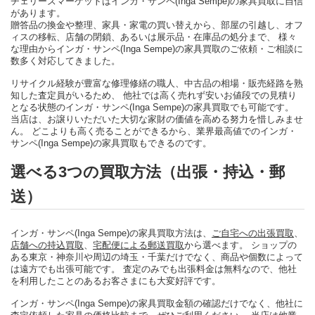
チェリーズマーケットはインガ・サンペ(Inga Sempe)の家具買取に自信
があります。
贈答品の換金や整理、家具・家電の買い替えから、部屋の引越し、オフ
ィスの移転、店舗の閉鎖、あるいは展示品・在庫品の処分まで、 様々
な理由からインガ・サンペ(Inga Sempe)の家具買取のご依頼・ご相談に
数多く対応してきました。
リサイクル経験が豊富な修理修繕の職人、中古品の相場・販売経路を熟
知した査定員がいるため、 他社では高く売れず安いお値段での見積り
となる状態のインガ・サンペ(Inga Sempe)の家具買取でも可能です。
当店は、お譲りいただいた大切な家財の価値を高める努力を惜しみませ
ん。 どこよりも高く売ることができるから、業界最高値でのインガ・
サンペ(Inga Sempe)の家具買取もできるのです。
選べる3つの買取方法（出張・持込・郵
送）
インガ・サンペ(Inga Sempe)の家具買取方法は、
ご自宅への出張買取
、
店舗への持込買取
、
宅配便による郵送買取
から選べます。 ショップの
ある東京・神奈川や周辺の埼玉・千葉だけでなく、商品や個数によって
は遠方でも出張可能です。 査定のみでも出張料金は無料なので、他社
を利用したことのあるお客さまにも大変好評です。
インガ・サンペ(Inga Sempe)の家具買取金額の確認だけでなく、他社に