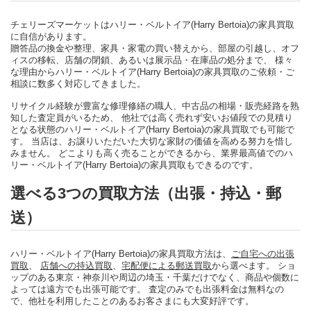
チェリーズマーケットはハリー・ベルトイア(Harry Bertoia)の家具買取
に自信があります。
贈答品の換金や整理、家具・家電の買い替えから、部屋の引越し、オフ
ィスの移転、店舗の閉鎖、あるいは展示品・在庫品の処分まで、 様々
な理由からハリー・ベルトイア(Harry Bertoia)の家具買取のご依頼・ご
相談に数多く対応してきました。
リサイクル経験が豊富な修理修繕の職人、中古品の相場・販売経路を熟
知した査定員がいるため、 他社では高く売れず安いお値段での見積り
となる状態のハリー・ベルトイア(Harry Bertoia)の家具買取でも可能で
す。 当店は、お譲りいただいた大切な家財の価値を高める努力を惜し
みません。 どこよりも高く売ることができるから、業界最高値でのハ
リー・ベルトイア(Harry Bertoia)の家具買取もできるのです。
選べる3つの買取方法（出張・持込・郵
送）
ハリー・ベルトイア(Harry Bertoia)の家具買取方法は、
ご自宅への出張
買取
、
店舗への持込買取
、
宅配便による郵送買取
から選べます。 ショ
ップのある東京・神奈川や周辺の埼玉・千葉だけでなく、商品や個数に
よっては遠方でも出張可能です。 査定のみでも出張料金は無料なの
で、他社を利用したことのあるお客さまにも大変好評です。