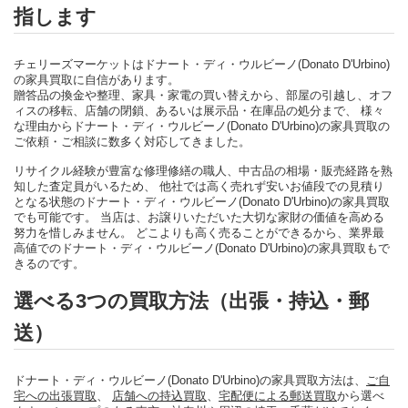
指します
チェリーズマーケットはドナート・ディ・ウルビーノ(Donato D'Urbino)
の家具買取に自信があります。
贈答品の換金や整理、家具・家電の買い替えから、部屋の引越し、オフ
ィスの移転、店舗の閉鎖、あるいは展示品・在庫品の処分まで、 様々
な理由からドナート・ディ・ウルビーノ(Donato D'Urbino)の家具買取の
ご依頼・ご相談に数多く対応してきました。
リサイクル経験が豊富な修理修繕の職人、中古品の相場・販売経路を熟
知した査定員がいるため、 他社では高く売れず安いお値段での見積り
となる状態のドナート・ディ・ウルビーノ(Donato D'Urbino)の家具買取
でも可能です。 当店は、お譲りいただいた大切な家財の価値を高める
努力を惜しみません。 どこよりも高く売ることができるから、業界最
高値でのドナート・ディ・ウルビーノ(Donato D'Urbino)の家具買取もで
きるのです。
選べる3つの買取方法（出張・持込・郵
送）
ドナート・ディ・ウルビーノ(Donato D'Urbino)の家具買取方法は、
ご自
宅への出張買取
、
店舗への持込買取
、
宅配便による郵送買取
から選べ