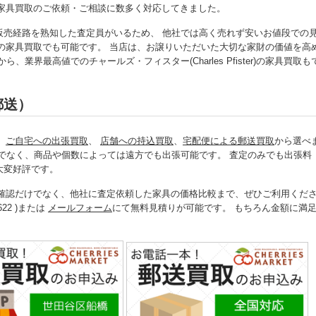
ter)の家具買取のご依頼・ご相談に数多く対応してきました。
販売経路を熟知した査定員がいるため、 他社では高く売れず安いお値段での
ster)の家具買取でも可能です。 当店は、お譲りいただいた大切な家財の価値を高
界最高値でのチャールズ・フィスター(Charles Pfister)の家具買取も
郵送）
、
ご自宅への出張買取
、
店舗への持込買取
、
宅配便による郵送買取
から選べ
でなく、商品や個数によっては遠方でも出張可能です。 査定のみでも出張料
大変好評です。
具買取金額の確認だけでなく、他社に査定依頼した家具の価格比較まで、ぜひご利用くだ
22 )または
メールフォーム
にて無料見積りが可能です。 もちろん金額に満