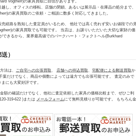
d Vogtherr)の家具買取に自信があります。
引越し、オフィスの移転、店舗の閉鎖、あるいは展示品・在庫品の処分まで、
ogtherr)の家具買取のご依頼・ご相談に数多く対応してきました。
販売経路を熟知した査定員がいるため、 他社では高く売れず安いお値段での
Vogtherr)の家具買取でも可能です。 当店は、お譲りいただいた大切な家財の価
きるから、業界最高値でのバークハート・フォクトヘル(Burkhard
郵送）
買取方法は、
ご自宅への出張買取
、
店舗への持込買取
、
宅配便による郵送買取
か
千葉だけでなく、商品や個数によっては遠方でも出張可能です。 査定のみで
さまにも大変好評です。
)の家具買取金額の確認だけでなく、他社に査定依頼した家具の価格比較まで、ぜひご利
319-622 )または
メールフォーム
にて無料見積りが可能です。 もちろん