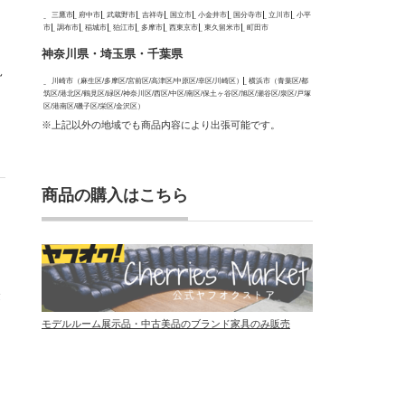
三鷹市
府中市
武蔵野市
吉祥寺
国立市
小金井市
国分寺市
立川市
小平
市
調布市
稲城市
狛江市
多摩市
西東京市
東久留米市
町田市
神奈川県・埼玉県・千葉県
見
川崎市（麻生区/多摩区/宮前区/高津区/中原区/幸区/川崎区）
横浜市（青葉区/都
筑区/港北区/鶴見区/緑区/神奈川区/西区/中区/南区/保土ヶ谷区/旭区/瀬谷区/泉区/戸塚
区/港南区/磯子区/栄区/金沢区）
※上記以外の地域でも商品内容により出張可能です。
商品の購入はこちら
金
モデルルーム展示品・中古美品のブランド家具のみ販売