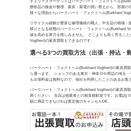
チェリーズマーケットはバークハート・フォクトヘル(Burkhar
贈答品の換金や整理、家具・家電の買い替えから、部屋の
様々な理由からバークハート・フォクトヘル(Burkhard V
リサイクル経験が豊富な修理修繕の職人、中古品の相場・
積りとなる状態のバークハート・フォクトヘル(Burkhard 
値を高める努力を惜しみません。 どこよりも高く売ることがで
Vogtherr)の家具買取もできるのです。
選べる3つの買取方法（出張・持込・
バークハート・フォクトヘル(Burkhard Vogtherr)の家具
ら選べます。 ショップのある東京・神奈川や周辺の埼玉・
も出張料金は無料なので、他社を利用したことのあるお客
バークハート・フォクトヘル(Burkhard Vogtherr
用ください。 当店は他業者との相見積歓迎です。お電話( 0120-
額に満足できなければ査定後のキャンセルOK。