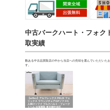
中古バークハート・フォクトヘル(
取実績
数ある中古品買取店の中から当店への売却を選んでいただいたお客さまの
す。
【arflex】アルフレックス FELIX フェ
リックス ラウンジチェア/1Pソファ/1
人掛けソファ ブルクハルト・フォーク
トヘル 出張買取 東京都中央区