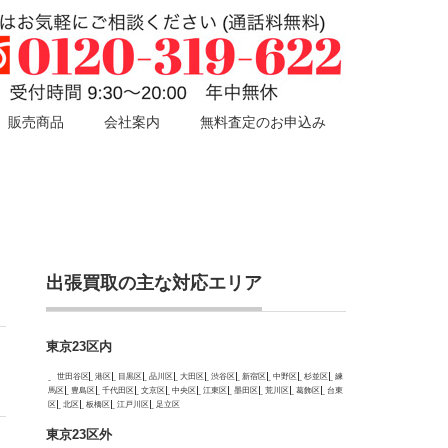
販売商品
会社案内
無料査定のお申込み
出張買取の主な対応エリア
東京23区内
世田谷区
港区
目黒区
品川区
大田区
渋谷区
新宿区
中野区
杉並区
練
馬区
豊島区
千代田区
文京区
中央区
江東区
墨田区
荒川区
葛飾区
台東
区
北区
板橋区
江戸川区
足立区
東京23区外