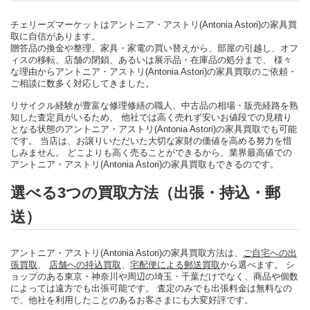
チェリーズマーケットはアントニア・アストリ(Antonia Astori)の家具買
取に自信があります。
贈答品の換金や整理、家具・家電の買い替えから、部屋の引越し、オフ
ィスの移転、店舗の閉鎖、あるいは展示品・在庫品の処分まで、 様々
な理由からアントニア・アストリ(Antonia Astori)の家具買取のご依頼・
ご相談に数多く対応してきました。
リサイクル経験が豊富な修理修繕の職人、中古品の相場・販売経路を熟
知した査定員がいるため、 他社では高く売れず安いお値段での見積り
となる状態のアントニア・アストリ(Antonia Astori)の家具買取でも可能
です。 当店は、お譲りいただいた大切な家財の価値を高める努力を惜
しみません。 どこよりも高く売ることができるから、業界最高値での
アントニア・アストリ(Antonia Astori)の家具買取もできるのです。
選べる3つの買取方法（出張・持込・郵
送）
アントニア・アストリ(Antonia Astori)の家具買取方法は、
ご自宅への出
張買取
、
店舗への持込買取
、
宅配便による郵送買取
から選べます。 シ
ョップのある東京・神奈川や周辺の埼玉・千葉だけでなく、商品や個数
によっては遠方でも出張可能です。 査定のみでも出張料金は無料なの
で、他社を利用したことのあるお客さまにも大変好評です。