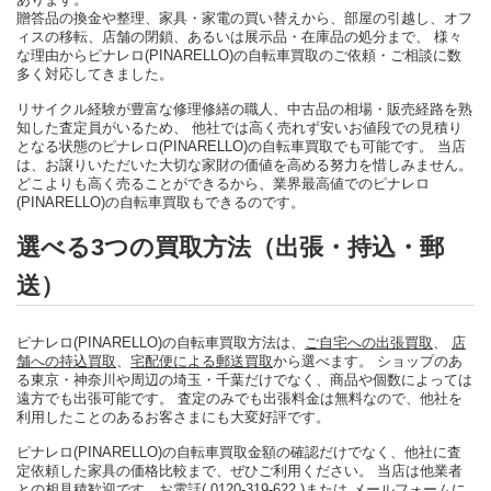
贈答品の換金や整理、家具・家電の買い替えから、部屋の引越し、オフ
ィスの移転、店舗の閉鎖、あるいは展示品・在庫品の処分まで、 様々
な理由からピナレロ(PINARELLO)の自転車買取のご依頼・ご相談に数
多く対応してきました。
リサイクル経験が豊富な修理修繕の職人、中古品の相場・販売経路を熟
知した査定員がいるため、 他社では高く売れず安いお値段での見積り
となる状態のピナレロ(PINARELLO)の自転車買取でも可能です。 当店
は、お譲りいただいた大切な家財の価値を高める努力を惜しみません。
どこよりも高く売ることができるから、業界最高値でのピナレロ
(PINARELLO)の自転車買取もできるのです。
選べる3つの買取方法（出張・持込・郵
送）
ピナレロ(PINARELLO)の自転車買取方法は、
ご自宅への出張買取
、
店
舗への持込買取
、
宅配便による郵送買取
から選べます。 ショップのあ
る東京・神奈川や周辺の埼玉・千葉だけでなく、商品や個数によっては
遠方でも出張可能です。 査定のみでも出張料金は無料なので、他社を
利用したことのあるお客さまにも大変好評です。
ピナレロ(PINARELLO)の自転車買取金額の確認だけでなく、他社に査
定依頼した家具の価格比較まで、ぜひご利用ください。 当店は他業者
との相見積歓迎です。
お電話( 0120-319-622 )
または
メールフォーム
に