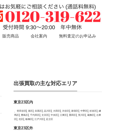
販売商品
会社案内
無料査定のお申込み
出張買取の主な対応エリア
東京23区内
世田谷区
港区
目黒区
品川区
大田区
渋谷区
新宿区
中野区
杉並区
練
馬区
豊島区
千代田区
文京区
中央区
江東区
墨田区
荒川区
葛飾区
台東
区
北区
板橋区
江戸川区
足立区
東京23区外