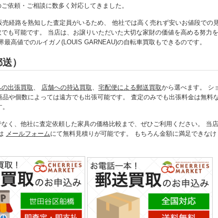
買取のご依頼・ご相談に数多く対応してきました。
販売経路を熟知した査定員がいるため、 他社では高く売れず安いお値段での
転車買取でも可能です。 当店は、お譲りいただいた大切な家財の価値を高める努力
高値でのルイガノ(LOUIS GARNEAU)の自転車買取もできるのです。
郵送）
への出張買取
、
店舗への持込買取
、
宅配便による郵送買取
から選べます。 シ
商品や個数によっては遠方でも出張可能です。 査定のみでも出張料金は無料
す。
認だけでなく、他社に査定依頼した家具の価格比較まで、ぜひご利用ください。 当
たは
メールフォーム
にて無料見積りが可能です。 もちろん金額に満足できなけ