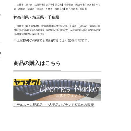
三鷹市
府中市
武蔵野市
吉祥寺
国立市
小金井市
国分寺市
立川市
小平
市
調布市
稲城市
狛江市
多摩市
西東京市
東久留米市
町田市
見
神奈川県・埼玉県・千葉県
を
川崎市（麻生区/多摩区/宮前区/高津区/中原区/幸区/川崎区）
横浜市（青葉区/都
筑区/港北区/鶴見区/緑区/神奈川区/西区/中区/南区/保土ヶ谷区/旭区/瀬谷区/泉区/戸塚
区/港南区/磯子区/栄区/金沢区）
※上記以外の地域でも商品内容により出張可能です。
ョ
な
商品の購入はこちら
店
モデルルーム展示品・中古美品のブランド家具のみ販売