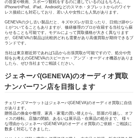
の音楽や映画、スポーツ観戦をするのに適しているのはもちろん、
iPhoneやiPod、iPad、Androidなどのスマホ・タブレットからのワイヤ
レス接続にも対応しており、若い人や女性にも人気があります。
GENEVAの少し古い製品だと、キズやズレが目立ったり、日焼け跡やシ
ミがついてることもありますが、修繕修理のプロが在籍する当社なら蘇
らせることも可能です。モデルによって買取価格が大きく異なります
が、GENEVAの製品は比較的どれも需要があり高価買取が期待できるブ
ランドです。
当社は東京都近郊であれば1品から出張買取が可能ですので、処分や売
却をお考えのGENEVAのスピーカー・アンプ・オーディオ機器がありま
したら、ぜひ当社までご相談ください。
ジェネーバ(GENEVA)のオーディオ買取
ナンバーワン店を目指します
チェリーズマーケットはジェネーバ(GENEVA)のオーディオ買取に自信
があります。
贈答品の換金や整理、家具・家電の買い替えから、部屋の引越し、オフ
ィスの移転、店舗の閉鎖、あるいは展示品・在庫品の処分まで、 様々
な理由からジェネーバ(GENEVA)のオーディオ買取のご依頼・ご相談に
数多く対応してきました。