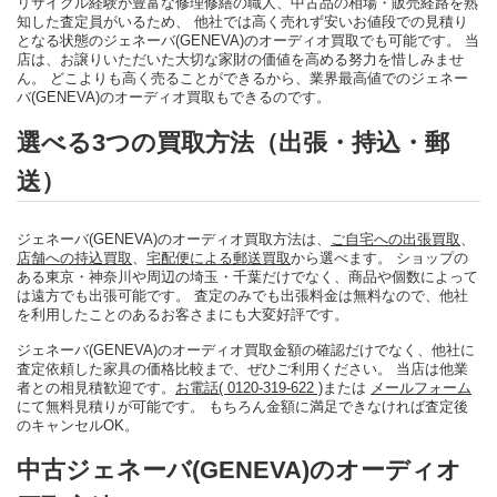
リサイクル経験が豊富な修理修繕の職人、中古品の相場・販売経路を熟
知した査定員がいるため、 他社では高く売れず安いお値段での見積り
となる状態のジェネーバ(GENEVA)のオーディオ買取でも可能です。 当
店は、お譲りいただいた大切な家財の価値を高める努力を惜しみませ
ん。 どこよりも高く売ることができるから、業界最高値でのジェネー
バ(GENEVA)のオーディオ買取もできるのです。
選べる3つの買取方法（出張・持込・郵
送）
ジェネーバ(GENEVA)のオーディオ買取方法は、
ご自宅への出張買取
、
店舗への持込買取
、
宅配便による郵送買取
から選べます。 ショップの
ある東京・神奈川や周辺の埼玉・千葉だけでなく、商品や個数によって
は遠方でも出張可能です。 査定のみでも出張料金は無料なので、他社
を利用したことのあるお客さまにも大変好評です。
ジェネーバ(GENEVA)のオーディオ買取金額の確認だけでなく、他社に
査定依頼した家具の価格比較まで、ぜひご利用ください。 当店は他業
者との相見積歓迎です。
お電話( 0120-319-622 )
または
メールフォーム
にて無料見積りが可能です。 もちろん金額に満足できなければ査定後
のキャンセルOK。
中古ジェネーバ(GENEVA)のオーディオ