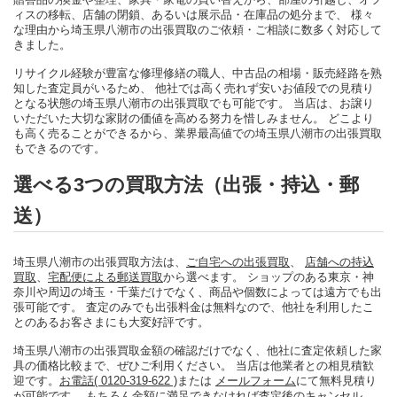
ィスの移転、店舗の閉鎖、あるいは展示品・在庫品の処分まで、 様々
な理由から埼玉県八潮市の出張買取のご依頼・ご相談に数多く対応して
きました。
リサイクル経験が豊富な修理修繕の職人、中古品の相場・販売経路を熟
知した査定員がいるため、 他社では高く売れず安いお値段での見積り
となる状態の埼玉県八潮市の出張買取でも可能です。 当店は、お譲り
いただいた大切な家財の価値を高める努力を惜しみません。 どこより
も高く売ることができるから、業界最高値での埼玉県八潮市の出張買取
もできるのです。
選べる3つの買取方法（出張・持込・郵
送）
埼玉県八潮市の出張買取方法は、
ご自宅への出張買取
、
店舗への持込
買取
、
宅配便による郵送買取
から選べます。 ショップのある東京・神
奈川や周辺の埼玉・千葉だけでなく、商品や個数によっては遠方でも出
張可能です。 査定のみでも出張料金は無料なので、他社を利用したこ
とのあるお客さまにも大変好評です。
埼玉県八潮市の出張買取金額の確認だけでなく、他社に査定依頼した家
具の価格比較まで、ぜひご利用ください。 当店は他業者との相見積歓
迎です。
お電話( 0120-319-622 )
または
メールフォーム
にて無料見積り
が可能です。 もちろん金額に満足できなければ査定後のキャンセル