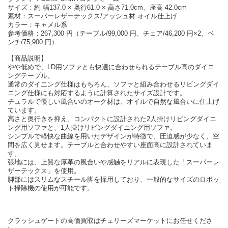
サイズ：約 幅137.0 × 奥行61.0 × 高さ71.0cm、座高 42.0cm
素材：スーパーレザーテックス/アッシュ材 オイル仕上げ
カラー：キャメル系
参考価格：267,300 円（テーブル/99,000 円、チェア/46,200 円×2、ベ
ンチ/75,900 円）
【商品説明】
やや低めで、LD用ソファとも快適に合わせられるテーブル高のダイニ
ングテーブル。
通常のダイニング仕様はもちろん、ソファと組み合わせるリビングダイ
ニング仕様にも対応するように計算されたサイズ設計です。
チュラルで優しい風合いのオーク材は、オイルで自然な風合いに仕上げ
ています。
高さと奥行きを抑え、コンパクトに設計された2人掛けリビングダイニ
ング用ソファと、1人掛けリビングダイニング用ソファ。
シンプルで軽快な曲線を用いたデザインが特徴で、圧迫感が少なく、空
間を広く見せます。テーブルと合わせやすい座面高に設計されていま
す。
張地には、上質な厚革の風合いや感触をリアルに表現した「スーパーレ
ザーテックス」を使用。
脚部にはスリムなスチール脚を採用しており、一般的なサイズのロボッ
ト掃除機の使用が可能です。
クラッシュゲートの高価買取はチェリーズマーケットにお任せくださ