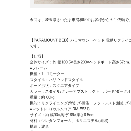
今回は、埼玉県さいたま市浦和区のお客様からのご依頼で
【PARAMOUNT BED】パラマウントベッド 電動リクライニング
です。
【仕様】
全体サイズ：約 幅100.5×長さ203×ヘッドボード高さ57c
●フレーム
機種：1＋1モーター
スタイル：ハリウッドスタイル
ボード形状：スクエアタイプ
カラー：スタイル/グレーアブストラクト、ボード/ダークオ
重量：約 66kg
機能：リクライニング(背あげ)機能、フットレスト(膝あげ)
●マットレス(カルムコア RM-E531)
サイズ：約 幅90×奥行189×厚さ8.5cm
材料：ウレタンフォーム、ポリエステル(固綿)
構造：波形