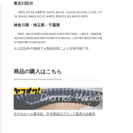
東京23区外
三鷹市
府中市
武蔵野市
吉祥寺
国立市
小金井市
国分寺市
立川市
小平
市
調布市
稲城市
狛江市
多摩市
西東京市
東久留米市
町田市
神奈川県・埼玉県・千葉県
川崎市（麻生区/多摩区/宮前区/高津区/中原区/幸区/川崎区）
横浜市（青葉区/都
筑区/港北区/鶴見区/緑区/神奈川区/西区/中区/南区/保土ヶ谷区/旭区/瀬谷区/泉区/戸塚
区/港南区/磯子区/栄区/金沢区）
※上記以外の地域でも商品内容により出張可能です。
商品の購入はこちら
モデルルーム展示品・中古美品のブランド家具のみ販売