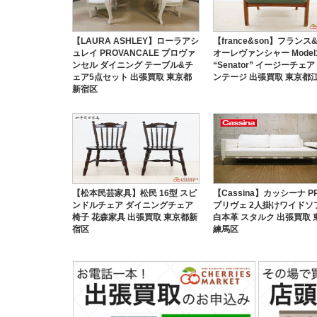
【LAURA ASHLEY】ローラアシ
【france&son】フランス
ュレイ PROVANCALE プロヴァ
オーレヴァンシャー Model
ンセル ダイニング テーブル&チ
“Senator” イージーチェア
ェア5点セット 出張買取 東京都
ンテージ 出張買取 東京都
新宿区
【松本民芸家具】松民 16型 スピ
【Cassina】カッシーナ PR
ンドルチェア ダイニングチェア
プリヴェ 2人掛けワイドソ
椅子 花森家具 出張買取 東京都新
白本革 スタルク 出張買取 
宿区
練馬区