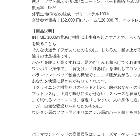
硬さ：ソフト面/かため207ニュートン、ハード面/かため33
復元率：95％
外装生地(側地)の組成：ポリエステル100％
合計参考価格：162,000 円(フレーム/128,000 円、マットレス/
【商品説明】
INTIME 1000の背あげ機能は上半身を起こすことで
を観ることも。
そんな快適ライフがあなたのものに。もちろん、起き上が
通りの休足機能です。
かかとを腰より高くすれば、足のむくみも和らげてくれま
ワンボタン操作で、「背あげ」「膝あげ」を連動してコン
パラマウントベッド独自の機能です。まず膝があがる。つ
あなたを快適に起きあがらせてくれます。
リクライニング機能だけのベッドと比べ、胸やおなかへの
マットレスは、上質な眠りに欠かせない、スムーズな寝返
よく眠れるマットレスは、寝返りしやすい。人の身体に近
ーが、自然な寝返りをあなたのものに。
ウレタン層のソフト面とポリエステル層のハード面とをお
パラマウントベッドの高価買取はチェリーズマーケットに