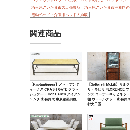
パラマウントベッドの買取
ベッドの買取
ベッドフレー
埼玉県さいたま市の出張買取
埼玉県さいたま市浦和区の
電動ベッド・介護用ベッドの買取
関連商品
【Knotantiques】ノットアンテ
【Saltarelli Mobili】サ
ィークス CRASH GATE クラッ
リ・モビリ FLORENCE 
シュゲート Iron Bench アイアン
ンス コーナーキャビネット
ベンチ 出張買取 東京都墨田区
棚 ウォールナット 出張買取
都大田区