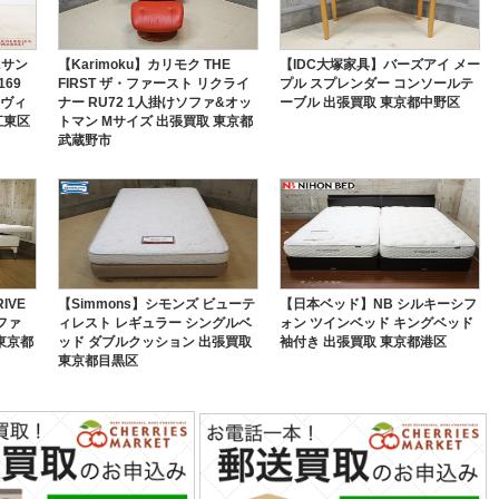
&サン
【Karimoku】カリモク THE
【IDC大塚家具】バーズアイ メー
169
FIRST ザ・ファースト リクライ
プル スプレンダー コンソールテ
 ヴィ
ナー RU72 1人掛けソファ&オッ
ーブル 出張買取 東京都中野区
江東区
トマン Mサイズ 出張買取 東京都
武蔵野市
IVE
【Simmons】シモンズ ビューテ
【日本ベッド】NB シルキーシフ
ファ
ィレスト レギュラー シングルベ
ォン ツインベッド キングベッド
東京都
ッド ダブルクッション 出張買取
袖付き 出張買取 東京都港区
東京都目黒区