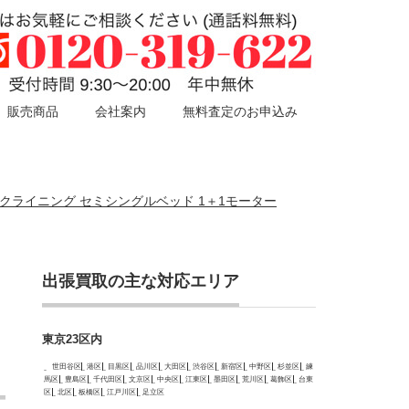
販売商品
会社案内
無料査定のお申込み
動リクライニング セミシングルベッド 1＋1モーター
出張買取の主な対応エリア
東京23区内
世田谷区
港区
目黒区
品川区
大田区
渋谷区
新宿区
中野区
杉並区
練
馬区
豊島区
千代田区
文京区
中央区
江東区
墨田区
荒川区
葛飾区
台東
区
北区
板橋区
江戸川区
足立区