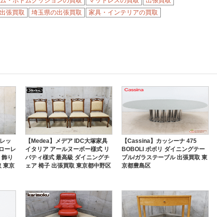
ム・ボトムクッションの買取
マットレスの買取
出張買取
出張買取
埼玉県の出張買取
家具・インテリアの買取
ルタレッ
【Medea】メデア IDC大塚家具
【Cassina】カッシーナ 475
フローレ
イタリア アールヌーボー様式 リ
BOBOLI ボボリ ダイニングテー
 飾り
バティ様式 最高級 ダイニングチ
ブル/ガラステーブル 出張買取 東
 東京
ェア 椅子 出張買取 東京都中野区
京都豊島区