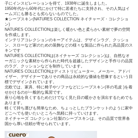
子にインスピレーションを得て、1938年に誕生しました。
1950年代から60年代にかけて特に若者たちに支持され、その人気はイ
ームズにも勝るとも劣らないものでした。
★シープスキン(NATURES COLLECTION ネイチャーズ・コレクショ
ン)
NATURES COLLECTIONは楽しく暖かい色と柔らかい素材で夢の空間
を作成します。
インテリアコレクションのキーアイテムは、デザインラグ、クッショ
ン、スローなど家のための装飾などの様々な製品に作られた高品質のス
キンです
NATURES COLLECTIONは(ネイチャーズ コレクション)は、自然なオ
ーガニックな素材から作られた時代を超越したデザインと手作りの品質
のラグ、クッションなどを制作しています。
NATURES COLLECTIONはディストリビューター、メーカー、アドバ
イザー、デザイナーでありその商品は永続的な価値を想像するという目
標でデザインされています。
北欧では、家具、特に椅子やソファなどにシープスキン(羊の毛皮 )を着
せかけるのが一般的な風習です。
座り心地を良くするためだけでなく見た目の暖かさを演出するためでも
あります。
軽くて持ち運びも簡単なため、ちょっとしたブランケットのように家中
どこへでも使いたいところへ気軽に持っていけます。
ネイチャーズ コレクション社製のシープスキンは、その品質で世界各
国から厚い信頼が寄せられています。