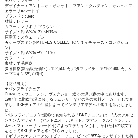
★バタフライチェア
デザイナー：アントニオ・ボネット、フアン・クルチャン、ホルヘ・フ
ェラーリ=ハードイ
ブランド：cuero
材質：レザー
カラー：マリポサ ブラウン
サイズ：約 W87×D90×H93㎝
原産国：スウェーデン
★シープスキン(NATURES COLLECTION ネイチャーズ・コレクショ
ン)
サイズ：約 W60×H90–110㎝
カラー：トープ
素材：羊毛原皮
参考価格(新品販売価格)：192,500 円(バタフライチェア/162,800 円、シ
ープスキン/29,700円)
【商品説明】
★バタフライチェア
Cuero はスウェーデン、ヴェクショー近くの深い森の中にあります。
1987年に北欧市場におけるラムレザーなどの革の衣料メーカーとして創
業し、BKFチェアの生産によってインテリア業界への進出を果たしまし
た。
“バタフライチェア”の愛称でも知られる「BKFチェア」は、3人のアルゼ
ンチン人デザイナー(アントニオ・ボネット、フアン・クルチャン、ホ
ルヘ・フェラーリ=ハードイ)によってデザインされ、それぞれの頭文字
をとってBKFチェアと名づけられました。
イギリスのエンジニアのヨゼフ・フェンビィが1855年にデザインした椅